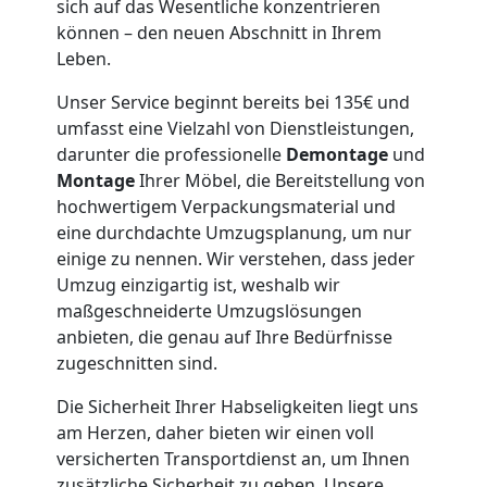
sich auf das Wesentliche konzentrieren
können – den neuen Abschnitt in Ihrem
Möbeltaxi
Leben.
Unser Service beginnt bereits bei 135€ und
Leonding
umfasst eine Vielzahl von Dienstleistungen,
darunter die professionelle
Demontage
und
Montage
Ihrer Möbel, die Bereitstellung von
Kleintransport
hochwertigem Verpackungsmaterial und
eine durchdachte Umzugsplanung, um nur
Leonding
einige zu nennen. Wir verstehen, dass jeder
Umzug einzigartig ist, weshalb wir
maßgeschneiderte Umzugslösungen
Möbelmontage
anbieten, die genau auf Ihre Bedürfnisse
zugeschnitten sind.
Leonding
Die Sicherheit Ihrer Habseligkeiten liegt uns
am Herzen, daher bieten wir einen voll
Möbeltransport
versicherten Transportdienst an, um Ihnen
zusätzliche Sicherheit zu geben. Unsere