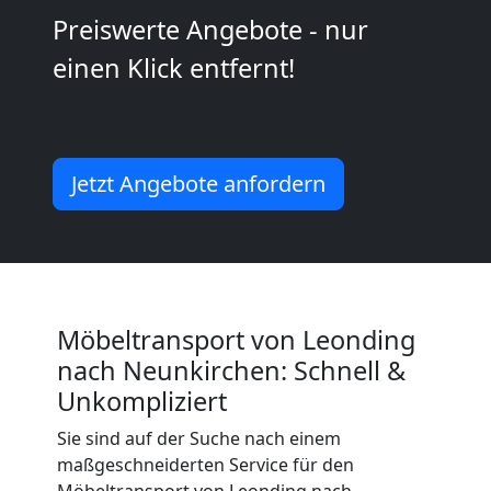
2
Preiswerte Angebote - nur
einen Klick entfernt!
Mann
+
Jetzt Angebote anfordern
LKW
Leonding
Kunsttransport
Möbeltransport von Leonding
nach Neunkirchen: Schnell &
Leonding
Unkompliziert
Sie sind auf der Suche nach einem
Umzug
maßgeschneiderten Service für den
Möbeltransport von Leonding nach