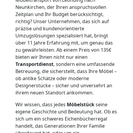
Leonding
Neunkirchen, der Ihren anspruchsvollen
Zeitplan und Ihr Budget berücksichtigt,
richtig? Unser Unternehmen, das sich auf
3
präzise und kundenorientierte
Umzugslösungen spezialisiert hat, bringt
Mann
über 11 Jahre Erfahrung mit, um genau das
zu gewährleisten. Ab einem Preis von 135€
+
bieten wir Ihnen nicht nur einen
Transportdienst
, sondern eine umfassende
LKW
Betreuung, die sicherstellt, dass Ihre Möbel –
ob antike Schätze oder moderne
Designerstücke – sicher und unversehrt an
Möbellift
ihrem neuen Standort ankommen.
Wir wissen, dass jedes
Möbelstück
seine
Leonding
eigene Geschichte und Bedeutung hat. Ob es
sich um ein schweres Eichenbücherregal
handelt, das Generationen Ihrer Familie
Übersiedlung
überdauert hat, oder um ein