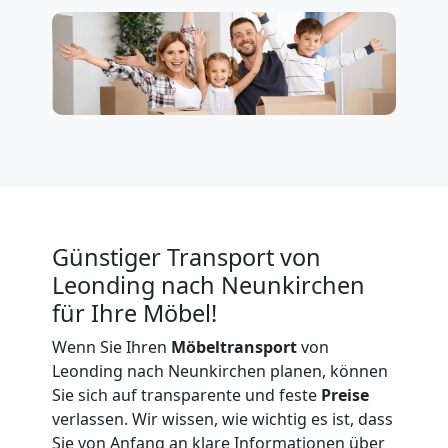
Firmenumzug
Leonding
Büroumzug
Leonding
Günstiger Transport von
Leonding nach Neunkirchen
Expressumzug
für Ihre Möbel!
Wenn Sie Ihren
Möbeltransport
von
Leonding
Leonding nach Neunkirchen planen, können
Sie sich auf transparente und feste
Preise
Tragehilfe
verlassen. Wir wissen, wie wichtig es ist, dass
Sie von Anfang an klare Informationen über