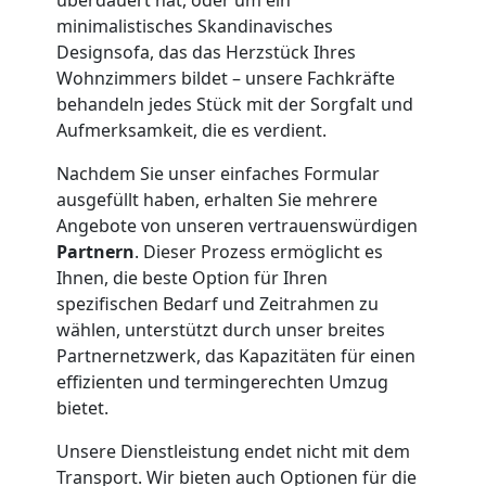
minimalistisches Skandinavisches
Leonding
Designsofa, das das Herzstück Ihres
Wohnzimmers bildet – unsere Fachkräfte
behandeln jedes Stück mit der Sorgfalt und
Klaviertransport
Aufmerksamkeit, die es verdient.
Nachdem Sie unser einfaches Formular
Leonding
ausgefüllt haben, erhalten Sie mehrere
Angebote von unseren vertrauenswürdigen
Privatumzug
Partnern
. Dieser Prozess ermöglicht es
Ihnen, die beste Option für Ihren
spezifischen Bedarf und Zeitrahmen zu
Leonding
wählen, unterstützt durch unser breites
Partnernetzwerk, das Kapazitäten für einen
effizienten und termingerechten Umzug
Tresortransport
bietet.
in
Unsere Dienstleistung endet nicht mit dem
Transport. Wir bieten auch Optionen für die