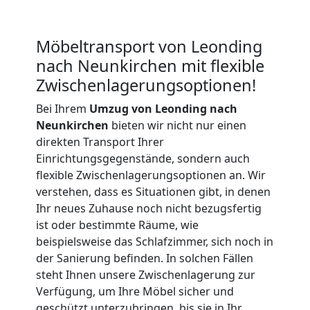
Möbeltransport
Möbeltransport von Leonding
International
nach Neunkirchen mit flexible
Zwischenlagerungsoptionen!
Beiladung
Bei Ihrem
Umzug von Leonding nach
Neunkirchen
bieten wir nicht nur einen
National
direkten Transport Ihrer
Einrichtungsgegenstände, sondern auch
flexible Zwischenlagerungsoptionen an. Wir
Beiladung
verstehen, dass es Situationen gibt, in denen
Ihr neues Zuhause noch nicht bezugsfertig
International
ist oder bestimmte Räume, wie
beispielsweise das Schlafzimmer, sich noch in
der Sanierung befinden. In solchen Fällen
Internationaler
steht Ihnen unsere Zwischenlagerung zur
Verfügung, um Ihre Möbel sicher und
geschützt unterzubringen, bis sie in Ihr