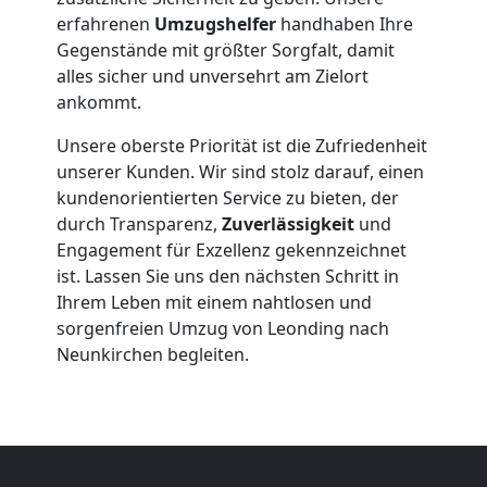
erfahrenen
Umzugshelfer
handhaben Ihre
Leonding
Gegenstände mit größter Sorgfalt, damit
alles sicher und unversehrt am Zielort
ankommt.
Beiladung
Unsere oberste Priorität ist die Zufriedenheit
Leonding
unserer Kunden. Wir sind stolz darauf, einen
kundenorientierten Service zu bieten, der
durch Transparenz,
Zuverlässigkeit
und
Mini
Engagement für Exzellenz gekennzeichnet
ist. Lassen Sie uns den nächsten Schritt in
Umzug
Ihrem Leben mit einem nahtlosen und
sorgenfreien Umzug von Leonding nach
Neunkirchen begleiten.
Leonding
Umzug