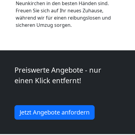
Neunkirchen in den besten Händen sind.
Umzüge
Freuen Sie sich auf Ihr neues Zuhause,
während wir für einen reibungslosen und
Leonding
sicheren Umzug sorgen.
Vereinsumzug
Leonding
Preiswerte Angebote - nur
einen Klick entfernt!
Anfrage
Möbeltransport
Jetzt Angebote anfordern
National