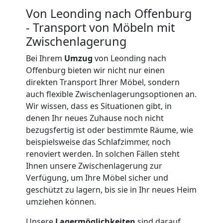
Möbeltransport
Von Leonding nach Offenburg
- Transport von Möbeln mit
International
Zwischenlagerung
Bei Ihrem
Umzug
von Leonding nach
Beiladung
Offenburg bieten wir nicht nur einen
direkten Transport Ihrer Möbel, sondern
National
auch flexible Zwischenlagerungsoptionen an.
Wir wissen, dass es Situationen gibt, in
denen Ihr neues Zuhause noch nicht
Beiladung
bezugsfertig ist oder bestimmte Räume, wie
beispielsweise das Schlafzimmer, noch
International
renoviert werden. In solchen Fällen steht
Ihnen unsere Zwischenlagerung zur
Verfügung, um Ihre Möbel sicher und
Internationaler
geschützt zu lagern, bis sie in Ihr neues Heim
umziehen können.
Umzug
Unsere
Lagermöglichkeiten
sind darauf