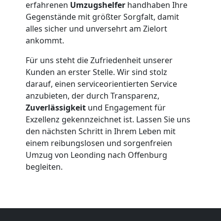
erfahrenen
Umzugshelfer
handhaben Ihre
Leonding
Gegenstände mit größter Sorgfalt, damit
alles sicher und unversehrt am Zielort
Beiladung
ankommt.
Für uns steht die Zufriedenheit unserer
Leonding
Kunden an erster Stelle. Wir sind stolz
darauf, einen serviceorientierten Service
anzubieten, der durch Transparenz,
Mini
Zuverlässigkeit
und Engagement für
Exzellenz gekennzeichnet ist. Lassen Sie uns
Umzug
den nächsten Schritt in Ihrem Leben mit
einem reibungslosen und sorgenfreien
Leonding
Umzug von Leonding nach Offenburg
begleiten.
Umzug