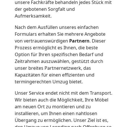
unsere Fachkräfte behandeln jedes Stück mit
Leonding
der gebotenen Sorgfalt und
Aufmerksamkeit.
Klaviertransport
Nach dem Ausfüllen unseres einfachen
Formulars erhalten Sie mehrere Angebote
von vertrauenswürdigen
Partnern
. Dieser
Leonding
Prozess ermöglicht es Ihnen, die beste
Option für Ihren spezifischen Bedarf und
Privatumzug
Zeitrahmen auszuwählen, gestützt durch
unser breites Partnernetzwerk, das
Kapazitäten für einen effizienten und
Leonding
termingerechten Umzug bietet.
Unser Service endet nicht mit dem Transport.
Tresortransport
Wir bieten auch die Möglichkeit, Ihre Möbel
am neuen Ort zu montieren und zu
in
installieren, um Ihnen einen nahtlosen
Übergang zu ermöglichen. Unser Ziel ist es,
den Umzug von Leonding nach Offenburg so