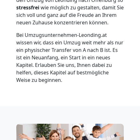
Leonding
stressfrei
wie möglich zu gestalten, damit Sie
sich voll und ganz auf die Freude an Ihrem
Umzug
neuen Zuhause konzentrieren können.
Bei Umzugsunternehmen-Leonding.at
für
wissen wir, dass ein Umzug weit mehr als nur
ein physischer Transfer von A nach B ist. Es
Senioren
ist ein Neuanfang, ein Start in ein neues
Kapitel. Erlauben Sie uns, Ihnen dabei zu
in
helfen, dieses Kapitel auf bestmögliche
Weise zu beginnen.
Leonding
Fernumzug
Leonding