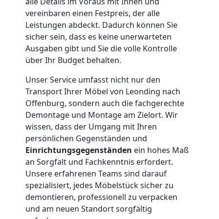
alle Details im Voraus mit Ihnen und
Leonding
vereinbaren einen Festpreis, der alle
Leistungen abdeckt. Dadurch können Sie
sicher sein, dass es keine unerwarteten
Kleiner
Ausgaben gibt und Sie die volle Kontrolle
über Ihr Budget behalten.
Umzug
Unser Service umfasst nicht nur den
Leonding
Transport Ihrer Möbel von Leonding nach
Offenburg, sondern auch die fachgerechte
Demontage und Montage am Zielort. Wir
Küchenumzug
wissen, dass der Umgang mit Ihren
persönlichen Gegenständen und
Einrichtungsgegenständen
ein hohes Maß
Leonding
an Sorgfalt und Fachkenntnis erfordert.
Unsere erfahrenen Teams sind darauf
spezialisiert, jedes Möbelstück sicher zu
Umzug
demontieren, professionell zu verpacken
und am neuen Standort sorgfältig
und