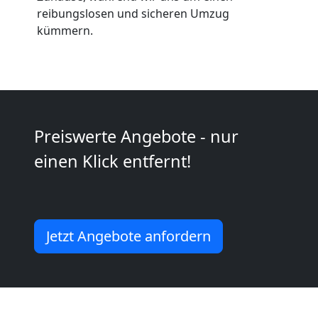
Umzüge
reibungslosen und sicheren Umzug
kümmern.
Leonding
Vereinsumzug
Leonding
Preiswerte Angebote - nur
einen Klick entfernt!
Anfrage
Möbeltransport
Jetzt Angebote anfordern
National