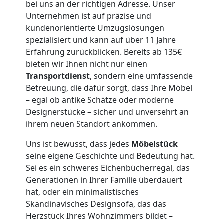
Leonding
bei uns an der richtigen Adresse. Unser
Unternehmen ist auf präzise und
kundenorientierte Umzugslösungen
3
spezialisiert und kann auf über 11 Jahre
Erfahrung zurückblicken. Bereits ab 135€
Mann
bieten wir Ihnen nicht nur einen
Transportdienst
, sondern eine umfassende
+
Betreuung, die dafür sorgt, dass Ihre Möbel
– egal ob antike Schätze oder moderne
LKW
Designerstücke – sicher und unversehrt an
ihrem neuen Standort ankommen.
Uns ist bewusst, dass jedes
Möbelstück
Möbellift
seine eigene Geschichte und Bedeutung hat.
Sei es ein schweres Eichenbücherregal, das
Leonding
Generationen in Ihrer Familie überdauert
hat, oder ein minimalistisches
Skandinavisches Designsofa, das das
Übersiedlung
Herzstück Ihres Wohnzimmers bildet –