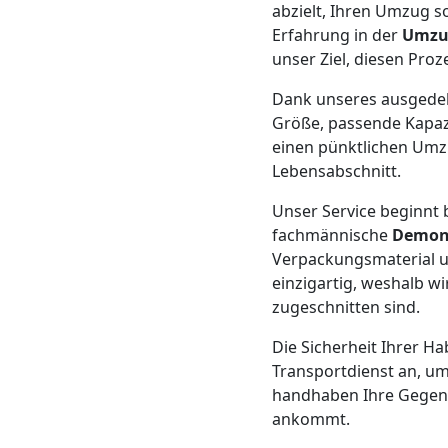
Beiladung
abzielt, Ihren Umzug s
Erfahrung in der
Umzu
Leonding
unser Ziel, diesen Proz
Dank unseres ausged
Mini
Größe, passende Kapazi
einen pünktlichen Umzu
Lebensabschnitt.
Umzug
Unser Service beginnt b
Leonding
fachmännische
Demon
Verpackungsmaterial u
einzigartig, weshalb 
Umzug
zugeschnitten sind.
Die Sicherheit Ihrer Ha
2
Transportdienst an, um
handhaben Ihre Gegenst
Mann
ankommt.