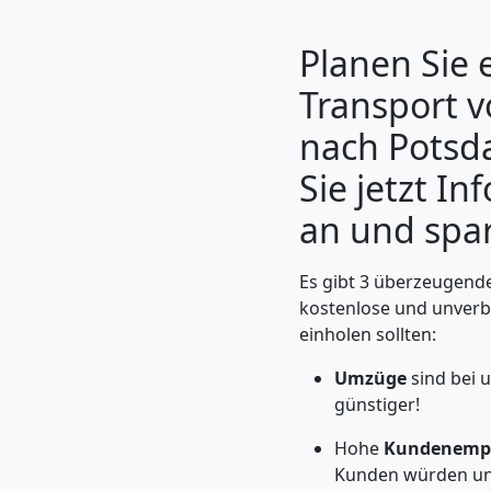
Planen Sie 
Transport 
nach Potsd
Sie jetzt I
an und spar
Es gibt 3 überzeugende
Umzugshelfer
kostenlose und unverb
einholen sollten:
Leonding
Umzüge
sind bei 
günstiger!
Möbeltaxi
Hohe
Kundenemp
Kunden würden un