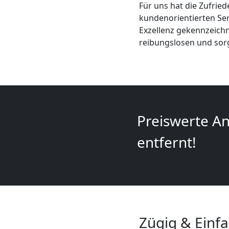
Für uns hat die Zufried
+
kundenorientierten Ser
Exzellenz gekennzeichn
LKW
reibungslosen und sor
Leonding
Kunsttransport
Preiswerte An
Leonding
entfernt!
Umzug
Leonding
3
Zügig & Einf