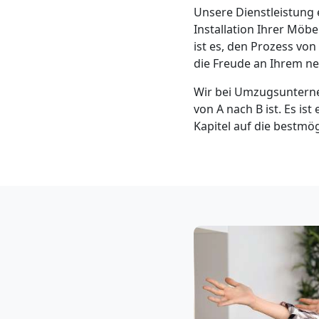
Klaviertransport
Unsere Dienstleistung 
Installation Ihrer Möb
Leonding
ist es, den Prozess v
die Freude an Ihrem n
Wir bei Umzugsunterne
Privatumzug
von A nach B ist. Es ist
Kapitel auf die bestmö
Leonding
Tresortransport
in
Leonding