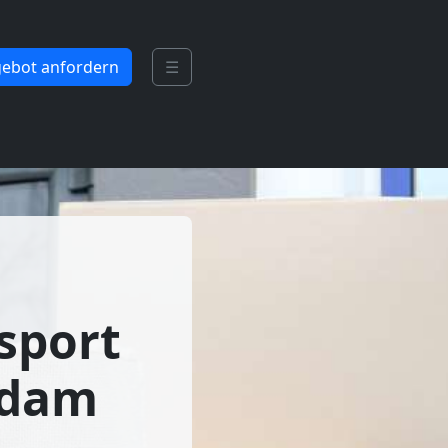
ebot anfordern
☰
sport
sdam