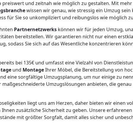
o preiswert und zeitnah wie möglich zu gestalten. Mit mehr 
gsbranche
wissen wir genau, wie stressig ein Umzug sein 
ess für Sie so unkompliziert und reibungslos wie möglich zu
ehnten
Partnernetzwerks
können wir für jeden Umzug, un
täten bereitstellen. Wir garantieren nicht nur einen erstk
g, sodass Sie sich auf das Wesentliche konzentrieren kön
ereits bei 135€ und umfasst eine Vielzahl von Dienstleistun
tage
und
Montage
Ihrer Möbel, die Bereitstellung von h
nd eine sorgfältige Umzugsplanung, um nur einige zu nenn
wir maßgeschneiderte Umzugslösungen anbieten, die genau 
bseligkeiten liegt uns am Herzen, daher bieten wir einen vol
 Ihnen zusätzliche Sicherheit zu geben. Unsere erfahrene
ände mit größter Sorgfalt, damit alles sicher und unbesch