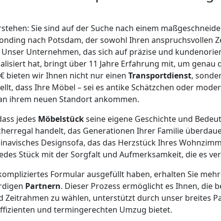
erstehen: Sie sind auf der Suche nach einem maßgeschneide
nding nach Potsdam, der sowohl Ihren anspruchsvollen Zei
 Unser Unternehmen, das sich auf präzise und kundenorien
isiert hat, bringt über 11 Jahre Erfahrung mit, um genau 
€ bieten wir Ihnen nicht nur einen
Transportdienst
, sonde
tellt, dass Ihre Möbel – sei es antike Schätzchen oder mode
 an ihrem neuen Standort ankommen.
dass jedes
Möbelstück
seine eigene Geschichte und Bedeut
herregal handelt, das Generationen Ihrer Familie überdaue
inavisches Designsofa, das das Herzstück Ihres Wohnzimme
edes Stück mit der Sorgfalt und Aufmerksamkeit, die es ver
ompliziertes Formular ausgefüllt haben, erhalten Sie meh
rdigen
Partnern
. Dieser Prozess ermöglicht es Ihnen, die b
d Zeitrahmen zu wählen, unterstützt durch unser breites P
effizienten und termingerechten Umzug bietet.