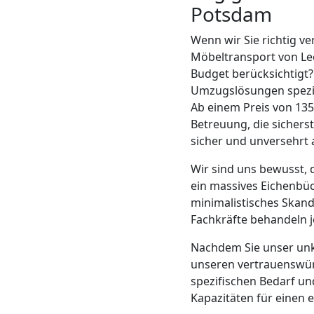
Potsdam
Mann
Wenn wir Sie richtig v
Möbeltransport von Leo
+
Budget berücksichtigt?
Umzugslösungen spezial
LKW
Ab einem Preis von 135
Betreuung, die sichers
sicher und unversehrt
Möbellift
Wir sind uns bewusst, 
Leonding
ein massives Eichenbüc
minimalistisches Skand
Fachkräfte behandeln j
Übersiedlung
Nachdem Sie unser unk
unseren vertrauenswü
Leonding
spezifischen Bedarf un
Kapazitäten für einen 