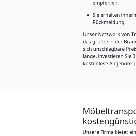
Leonding
empfehlen.
Sie erhalten inner
Rückmeldung!
Kleintransport
Unser Netzwerk von
T
Leonding
das größte in der Bran
sich unschlagbare Preis
lange, investieren Sie 
Möbelmontage
kostenlose Angebote. J
Leonding
Möbeltransport
Möbeltranspo
Leonding
kostengünstig
Unsere Firma bietet e