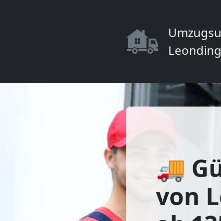
Umzugsu
Leonding
🚚 Gü
von 