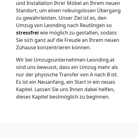
und Installation Ihrer Möbel an Ihrem neuen
Leonding
Standort, um einen reibungslosen Übergang
zu gewährleisten. Unser Ziel ist es, den
Umzug von Leonding nach Reutlingen so
Umzug
stressfrei
wie möglich zu gestalten, sodass
Sie sich ganz auf die Freude an Ihrem neuen
für
Zuhause konzentrieren können.
Wir bei Umzugsunternehmen-Leonding.at
Senioren
sind uns bewusst, dass ein Umzug mehr als
nur der physische Transfer von A nach B ist.
in
Es ist ein Neuanfang, ein Start in ein neues
Kapitel. Lassen Sie uns Ihnen dabei helfen,
Leonding
dieses Kapitel bestmöglich zu beginnen.
Fernumzug
Leonding