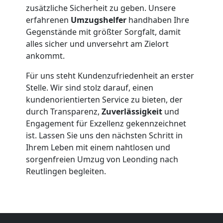
zusätzliche Sicherheit zu geben. Unsere
Leonding
erfahrenen
Umzugshelfer
handhaben Ihre
Gegenstände mit größter Sorgfalt, damit
alles sicher und unversehrt am Zielort
Beiladung
ankommt.
Für uns steht Kundenzufriedenheit an erster
Leonding
Stelle. Wir sind stolz darauf, einen
kundenorientierten Service zu bieten, der
durch Transparenz,
Zuverlässigkeit
und
Mini
Engagement für Exzellenz gekennzeichnet
ist. Lassen Sie uns den nächsten Schritt in
Umzug
Ihrem Leben mit einem nahtlosen und
sorgenfreien Umzug von Leonding nach
Leonding
Reutlingen begleiten.
Umzug