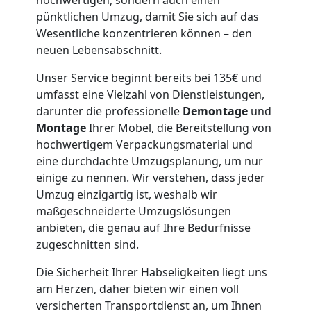
pünktlichen Umzug, damit Sie sich auf das
Wesentliche konzentrieren können – den
Möbeltaxi
neuen Lebensabschnitt.
Leonding
Unser Service beginnt bereits bei 135€ und
umfasst eine Vielzahl von Dienstleistungen,
darunter die professionelle
Demontage
und
Kleintransport
Montage
Ihrer Möbel, die Bereitstellung von
hochwertigem Verpackungsmaterial und
Leonding
eine durchdachte Umzugsplanung, um nur
einige zu nennen. Wir verstehen, dass jeder
Umzug einzigartig ist, weshalb wir
Möbelmontage
maßgeschneiderte Umzugslösungen
anbieten, die genau auf Ihre Bedürfnisse
zugeschnitten sind.
Leonding
Die Sicherheit Ihrer Habseligkeiten liegt uns
am Herzen, daher bieten wir einen voll
Möbeltransport
versicherten Transportdienst an, um Ihnen