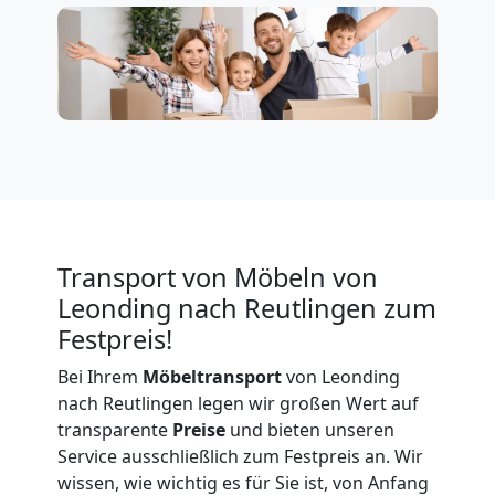
Firmenumzug
Leonding
Büroumzug
Leonding
Transport von Möbeln von
Leonding nach Reutlingen zum
Expressumzug
Festpreis!
Bei Ihrem
Möbeltransport
von Leonding
Leonding
nach Reutlingen legen wir großen Wert auf
transparente
Preise
und bieten unseren
Service ausschließlich zum Festpreis an. Wir
Tragehilfe
wissen, wie wichtig es für Sie ist, von Anfang