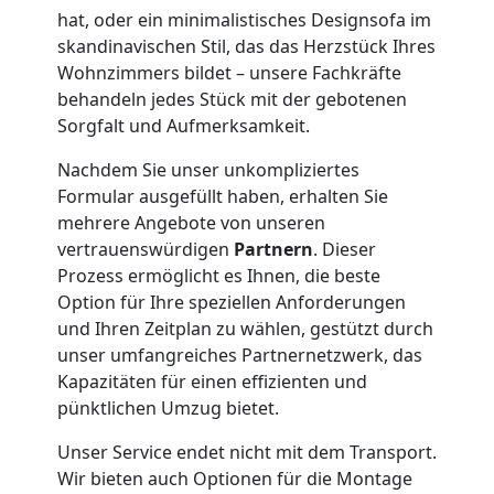
Übersiedlung
hat, oder ein minimalistisches Designsofa im
Leonding
skandinavischen Stil, das das Herzstück Ihres
Wohnzimmers bildet – unsere Fachkräfte
behandeln jedes Stück mit der gebotenen
Klaviertransport
Sorgfalt und Aufmerksamkeit.
Nachdem Sie unser unkompliziertes
Leonding
Formular ausgefüllt haben, erhalten Sie
mehrere Angebote von unseren
vertrauenswürdigen
Partnern
. Dieser
Privatumzug
Prozess ermöglicht es Ihnen, die beste
Option für Ihre speziellen Anforderungen
Leonding
und Ihren Zeitplan zu wählen, gestützt durch
unser umfangreiches Partnernetzwerk, das
Kapazitäten für einen effizienten und
Tresortransport
pünktlichen Umzug bietet.
Unser Service endet nicht mit dem Transport.
in
Wir bieten auch Optionen für die Montage