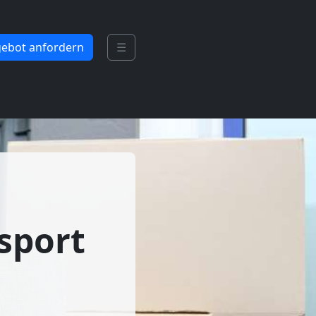
ebot anfordern
☰
sport