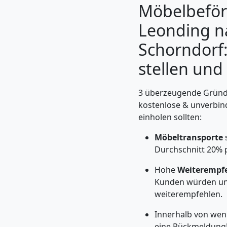
Möbelbeför
Leonding n
Schorndorf:
stellen und
3 überzeugende Gründe
kostenlose & unverbin
einholen sollten:
Möbeltransporte
s
Umzugshelfer
Durchschnitt 20% 
Leonding
Hohe
Weiterempf
Kunden würden un
weiterempfehlen.
Möbeltaxi
Innerhalb von wen
eine Rückmeldung