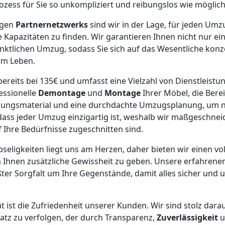
rozess für Sie so unkompliziert und reibungslos wie möglich
igen
Partnernetzwerks
sind wir in der Lage, für jeden Um
 Kapazitäten zu finden. Wir garantieren Ihnen nicht nur ei
ktlichen Umzug, sodass Sie sich auf das Wesentliche konz
em Leben.
ereits bei 135€ und umfasst eine Vielzahl von Dienstleistu
essionelle
Demontage
und
Montage
Ihrer Möbel, die Berei
ungsmaterial und eine durchdachte Umzugsplanung, um nu
 dass jeder Umzug einzigartig ist, weshalb wir maßgeschn
f Ihre Bedürfnisse zugeschnitten sind.
bseligkeiten liegt uns am Herzen, daher bieten wir einen vol
 Ihnen zusätzliche Gewissheit zu geben. Unsere erfahrene
er Sorgfalt um Ihre Gegenstände, damit alles sicher und 
t ist die Zufriedenheit unserer Kunden. Wir sind stolz darau
satz zu verfolgen, der durch Transparenz,
Zuverlässigkeit
u