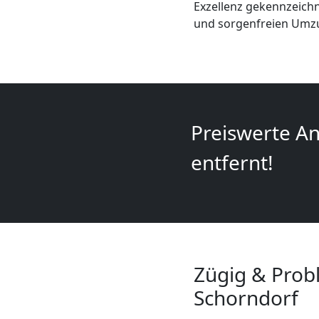
Exzellenz gekennzeichn
+
und sorgenfreien Umzu
LKW
Leonding
Preiswerte An
Kunsttransport
entfernt!
Leonding
Umzug
Leonding
Zügig & Prob
Schorndorf
3