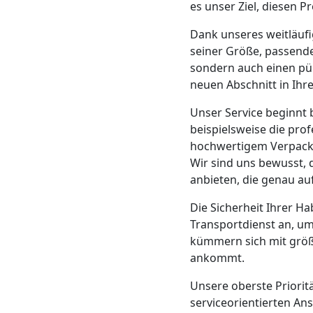
Beiladung
es unser Ziel, diesen P
Dank unseres weitläuf
Leonding
seiner Größe, passende
sondern auch einen pün
neuen Abschnitt in Ihr
Mini
Unser Service beginnt b
Umzug
beispielsweise die prof
hochwertigem Verpack
Leonding
Wir sind uns bewusst,
anbieten, die genau au
Die Sicherheit Ihrer Ha
Umzug
Transportdienst an, um
kümmern sich mit größt
2
ankommt.
Mann
Unsere oberste Prioritä
serviceorientierten An