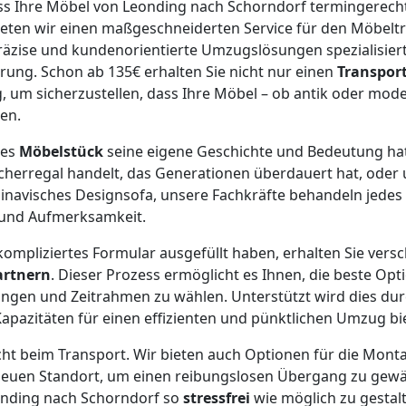
ss Ihre Möbel von Leonding nach Schorndorf termingerecht
ten wir einen maßgeschneiderten Service für den Möbeltr
äzise und kundenorientierte Umzugslösungen spezialisiert
hrung. Schon ab 135€ erhalten Sie nicht nur einen
Transpor
um sicherzustellen, dass Ihre Möbel – ob antik oder mode
en.
des
Möbelstück
seine eigene Geschichte und Bedeutung hat
herregal handelt, das Generationen überdauert hat, oder 
inavisches Designsofa, unsere Fachkräfte behandeln jedes 
 und Aufmerksamkeit.
ompliziertes Formular ausgefüllt haben, erhalten Sie ver
artnern
. Dieser Prozess ermöglicht es Ihnen, die beste Opti
ngen und Zeitrahmen zu wählen. Unterstützt wird dies dur
apazitäten für einen effizienten und pünktlichen Umzug bie
cht beim Transport. Wir bieten auch Optionen für die Monta
euen Standort, um einen reibungslosen Übergang zu gewähr
onding nach Schorndorf so
stressfrei
wie möglich zu gestalt