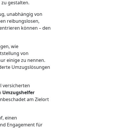
 zu gestalten.
zug, unabhängig von
nen reibungslosen,
entrieren können – den
ngen, wie
tstellung von
r einige zu nennen.
eiderte Umzugslösungen
l versicherten
n
Umzugshelfer
unbeschadet am Zielort
f, einen
nd Engagement für