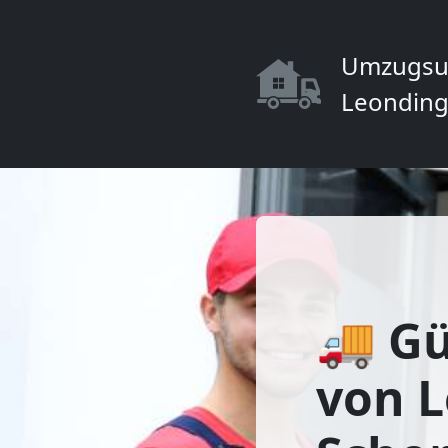
Umzugsu
Leonding
🚚 Gü
von 