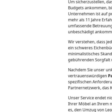
Um sicherzustellen, da
Mann
Budgets ankommen, bie
Unternehmen ist auf pr
mehr als 11 Jahre Erfa
+
umfassende Betreuung, 
unbeschädigt ankomm
LKW
Wir verstehen, dass je
ein schweres Eichenbüc
Möbellift
minimalistisches Skand
gebührenden Sorgfalt
Leonding
Nachdem Sie unser unk
vertrauenswürdigen
P
spezifischen Anforderu
Übersiedlung
Partnernetzwerk, das K
Leonding
Unser Service endet ni
Ihrer Möbel an Ihrem n
es, den Umzug von Le