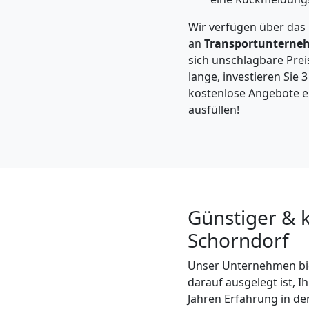
Leonding
Wir verfügen über das
an
Transportunterne
Kleintransport
sich unschlagbare Preis
lange, investieren Sie 
Leonding
kostenlose Angebote ei
ausfüllen!
Möbelmontage
Leonding
Günstiger & 
Möbeltransport
Schorndorf
Leonding
Unser Unternehmen bi
darauf ausgelegt ist, 
Jahren Erfahrung in de