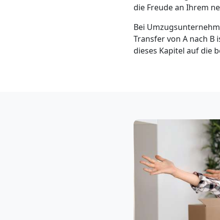
Klaviertransport
die Freude an Ihrem n
Bei Umzugsunternehmen
Leonding
Transfer von A nach B is
dieses Kapitel auf die
Privatumzug
Leonding
Tresortransport
in
Leonding