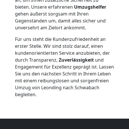
bieten. Unsere erfahrenen
Umzugshelfer
Leonding
gehen äußerst sorgsam mit Ihren
Gegenständen um, damit alles sicher und
unversehrt am Zielort ankommt.
Beiladung
Für uns steht die Kundenzufriedenheit an
Leonding
erster Stelle. Wir sind stolz darauf, einen
kundenorientierten Service anzubieten, der
durch Transparenz,
Zuverlässigkeit
und
Mini
Engagement für Exzellenz geprägt ist. Lassen
Sie uns den nächsten Schritt in Ihrem Leben
Umzug
mit einem reibungslosen und sorgenfreien
Umzug von Leonding nach Schwabach
begleiten.
Leonding
Umzug