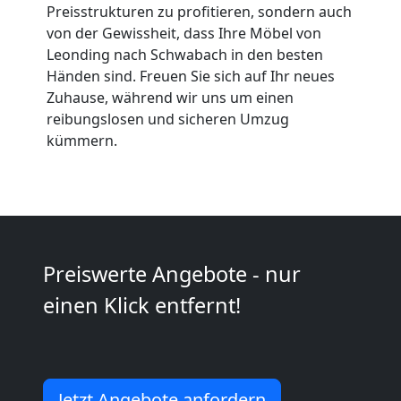
Preisstrukturen zu profitieren, sondern auch
Umzüge
von der Gewissheit, dass Ihre Möbel von
Leonding nach Schwabach in den besten
Leonding
Händen sind. Freuen Sie sich auf Ihr neues
Zuhause, während wir uns um einen
reibungslosen und sicheren Umzug
Vereinsumzug
kümmern.
Leonding
Anfrage
Preiswerte Angebote - nur
einen Klick entfernt!
Möbeltransport
National
Jetzt Angebote anfordern