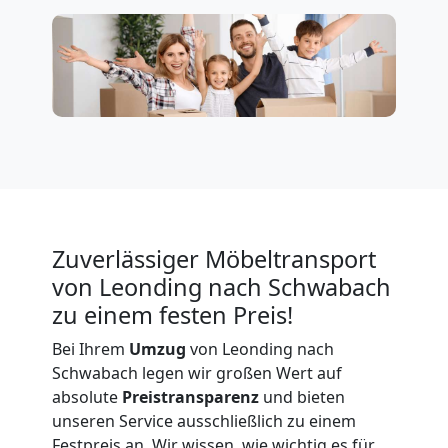
Firmenumzug
Leonding
Büroumzug
Leonding
Zuverlässiger Möbeltransport
von Leonding nach Schwabach
Expressumzug
zu einem festen Preis!
Bei Ihrem
Umzug
von Leonding nach
Leonding
Schwabach legen wir großen Wert auf
absolute
Preistransparenz
und bieten
Tragehilfe
unseren Service ausschließlich zu einem
Festpreis an. Wir wissen, wie wichtig es für