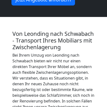
Möbeltransport
International
Von Leonding nach Schwabach
Beiladung
- Transport Ihres Mobiliars mit
National
Zwischenlagerung
Bei Ihrem Umzug von Leonding nach
Schwabach bieten wir nicht nur einen
Beiladung
direkten Transport Ihrer Möbel an, sondern
auch flexible Zwischenlagerungsoptionen.
International
Wir verstehen, dass es Situationen gibt, in
denen Ihr neues Zuhause noch nicht
bezugsfertig ist oder bestimmte Räume, wie
Internationaler
beispielsweise das Schlafzimmer, sich noch in
der Renovierung befinden. In solchen Fällen
steht Ihnen unsere Zwischenlagerung zur