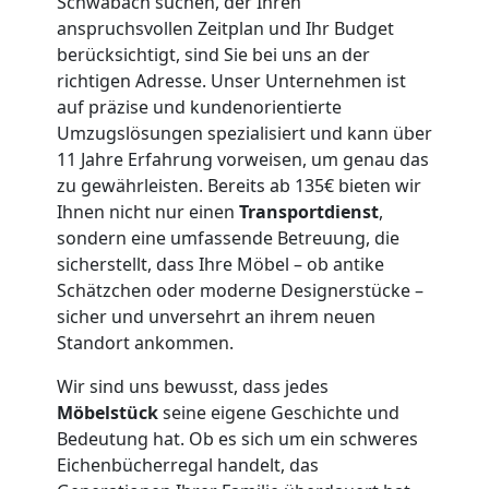
Schwabach suchen, der Ihren
Leonding
anspruchsvollen Zeitplan und Ihr Budget
berücksichtigt, sind Sie bei uns an der
richtigen Adresse. Unser Unternehmen ist
3
auf präzise und kundenorientierte
Umzugslösungen spezialisiert und kann über
Mann
11 Jahre Erfahrung vorweisen, um genau das
zu gewährleisten. Bereits ab 135€ bieten wir
+
Ihnen nicht nur einen
Transportdienst
,
sondern eine umfassende Betreuung, die
LKW
sicherstellt, dass Ihre Möbel – ob antike
Schätzchen oder moderne Designerstücke –
sicher und unversehrt an ihrem neuen
Möbellift
Standort ankommen.
Wir sind uns bewusst, dass jedes
Leonding
Möbelstück
seine eigene Geschichte und
Bedeutung hat. Ob es sich um ein schweres
Eichenbücherregal handelt, das
Übersiedlung