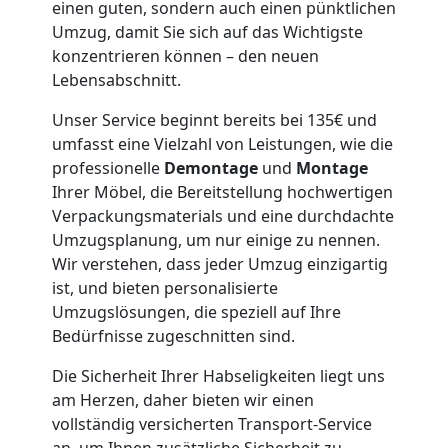
einen guten, sondern auch einen pünktlichen
Umzug, damit Sie sich auf das Wichtigste
Möbeltaxi
konzentrieren können – den neuen
Lebensabschnitt.
Leonding
Unser Service beginnt bereits bei 135€ und
umfasst eine Vielzahl von Leistungen, wie die
professionelle
Demontage
und
Montage
Kleintransport
Ihrer Möbel, die Bereitstellung hochwertigen
Verpackungsmaterials und eine durchdachte
Leonding
Umzugsplanung, um nur einige zu nennen.
Wir verstehen, dass jeder Umzug einzigartig
ist, und bieten personalisierte
Möbelmontage
Umzugslösungen, die speziell auf Ihre
Bedürfnisse zugeschnitten sind.
Leonding
Die Sicherheit Ihrer Habseligkeiten liegt uns
am Herzen, daher bieten wir einen
Möbeltransport
vollständig versicherten Transport-Service
an, um Ihnen zusätzliche Sicherheit zu