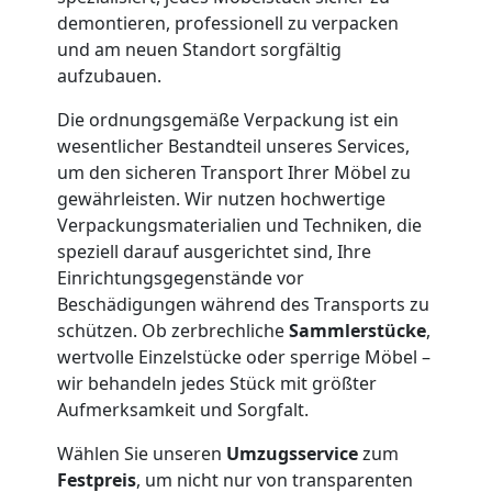
und
demontieren, professionell zu verpacken
und am neuen Standort sorgfältig
Lagerung
aufzubauen.
Die ordnungsgemäße Verpackung ist ein
Leonding
wesentlicher Bestandteil unseres Services,
um den sicheren Transport Ihrer Möbel zu
gewährleisten. Wir nutzen hochwertige
Full-
Verpackungsmaterialien und Techniken, die
speziell darauf ausgerichtet sind, Ihre
Service-
Einrichtungsgegenstände vor
Beschädigungen während des Transports zu
Umzug
schützen. Ob zerbrechliche
Sammlerstücke
,
wertvolle Einzelstücke oder sperrige Möbel –
Leonding
wir behandeln jedes Stück mit größter
Aufmerksamkeit und Sorgfalt.
Wählen Sie unseren
Umzugsservice
zum
Qualitäts-
Festpreis
, um nicht nur von transparenten