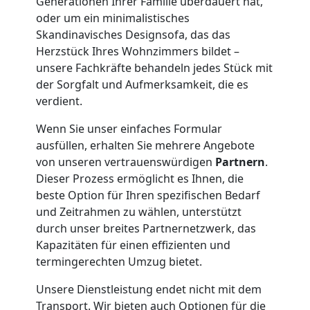
Generationen Ihrer Familie überdauert hat,
oder um ein minimalistisches
Leonding
Skandinavisches Designsofa, das das
Herzstück Ihres Wohnzimmers bildet –
unsere Fachkräfte behandeln jedes Stück mit
Klaviertransport
der Sorgfalt und Aufmerksamkeit, die es
verdient.
Leonding
Wenn Sie unser einfaches Formular
ausfüllen, erhalten Sie mehrere Angebote
Privatumzug
von unseren vertrauenswürdigen
Partnern
.
Dieser Prozess ermöglicht es Ihnen, die
beste Option für Ihren spezifischen Bedarf
Leonding
und Zeitrahmen zu wählen, unterstützt
durch unser breites Partnernetzwerk, das
Kapazitäten für einen effizienten und
Tresortransport
termingerechten Umzug bietet.
in
Unsere Dienstleistung endet nicht mit dem
Transport. Wir bieten auch Optionen für die