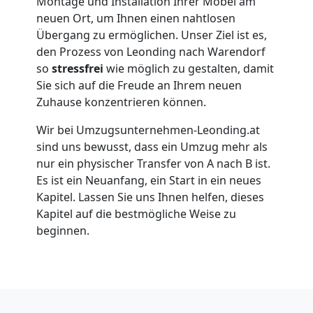
Montage und Installation Ihrer Möbel am
neuen Ort, um Ihnen einen nahtlosen
Leonding
Übergang zu ermöglichen. Unser Ziel ist es,
den Prozess von Leonding nach Warendorf
so
stressfrei
wie möglich zu gestalten, damit
Umzug
Sie sich auf die Freude an Ihrem neuen
Zuhause konzentrieren können.
für
Wir bei Umzugsunternehmen-Leonding.at
Senioren
sind uns bewusst, dass ein Umzug mehr als
nur ein physischer Transfer von A nach B ist.
Es ist ein Neuanfang, ein Start in ein neues
in
Kapitel. Lassen Sie uns Ihnen helfen, dieses
Kapitel auf die bestmögliche Weise zu
Leonding
beginnen.
Fernumzug