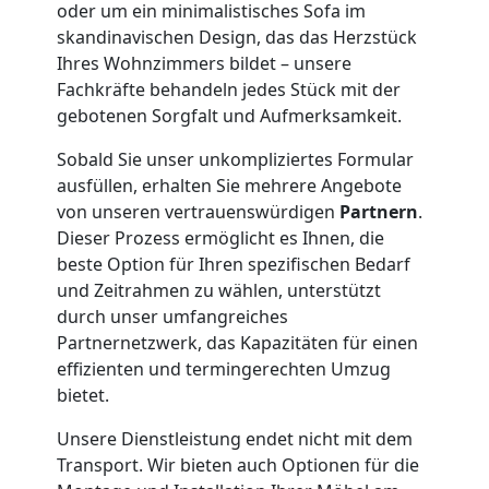
Übersiedlung
oder um ein minimalistisches Sofa im
skandinavischen Design, das das Herzstück
Leonding
Ihres Wohnzimmers bildet – unsere
Fachkräfte behandeln jedes Stück mit der
gebotenen Sorgfalt und Aufmerksamkeit.
Klaviertransport
Sobald Sie unser unkompliziertes Formular
ausfüllen, erhalten Sie mehrere Angebote
Leonding
von unseren vertrauenswürdigen
Partnern
.
Dieser Prozess ermöglicht es Ihnen, die
beste Option für Ihren spezifischen Bedarf
Privatumzug
und Zeitrahmen zu wählen, unterstützt
durch unser umfangreiches
Leonding
Partnernetzwerk, das Kapazitäten für einen
effizienten und termingerechten Umzug
bietet.
Tresortransport
Unsere Dienstleistung endet nicht mit dem
in
Transport. Wir bieten auch Optionen für die