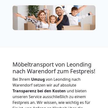
Leonding
Firmenumzug
Leonding
Büroumzug
Leonding
Möbeltransport von Leonding
nach Warendorf zum Festpreis!
Expressumzug
Bei Ihrem
Umzug
von Leonding nach
Warendorf setzen wir auf absolute
Leonding
Transparenz bei den Kosten
und bieten
unseren Service ausschließlich zu einem
Festpreis an. Wir wissen, wie wichtig es für
Tragehilfe