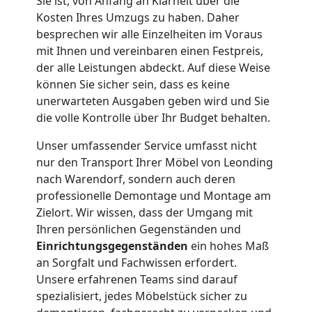
Sie ist, von Anfang an Klarheit über die
Kosten Ihres Umzugs zu haben. Daher
Leonding
besprechen wir alle Einzelheiten im Voraus
mit Ihnen und vereinbaren einen Festpreis,
der alle Leistungen abdeckt. Auf diese Weise
Kleiner
können Sie sicher sein, dass es keine
unerwarteten Ausgaben geben wird und Sie
Umzug
die volle Kontrolle über Ihr Budget behalten.
Unser umfassender Service umfasst nicht
Leonding
nur den Transport Ihrer Möbel von Leonding
nach Warendorf, sondern auch deren
professionelle Demontage und Montage am
Küchenumzug
Zielort. Wir wissen, dass der Umgang mit
Ihren persönlichen Gegenständen und
Leonding
Einrichtungsgegenständen
ein hohes Maß
an Sorgfalt und Fachwissen erfordert.
Unsere erfahrenen Teams sind darauf
Umzug
spezialisiert, jedes Möbelstück sicher zu