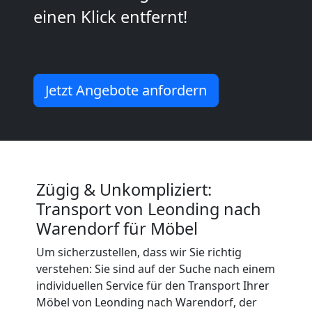
2
einen Klick entfernt!
Mann
+
Jetzt Angebote anfordern
LKW
Leonding
Zügig & Unkompliziert:
Transport von Leonding nach
Kunsttransport
Warendorf für Möbel
Leonding
Um sicherzustellen, dass wir Sie richtig
verstehen: Sie sind auf der Suche nach einem
individuellen Service für den Transport Ihrer
Umzug
Möbel von Leonding nach Warendorf, der