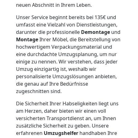
Leonding
neuen Abschnitt in Ihrem Leben.
Unser Service beginnt bereits bei 135€ und
Möbeltaxi
umfasst eine Vielzahl von Dienstleistungen,
darunter die professionelle
Demontage
und
Leonding
Montage
Ihrer Möbel, die Bereitstellung von
hochwertigem Verpackungsmaterial und
eine durchdachte Umzugsplanung, um nur
Kleintransport
einige zu nennen. Wir verstehen, dass jeder
Umzug einzigartig ist, weshalb wir
Leonding
personalisierte Umzugslösungen anbieten,
die genau auf Ihre Bedürfnisse
zugeschnitten sind.
Möbelmontage
Die Sicherheit Ihrer Habseligkeiten liegt uns
am Herzen, daher bieten wir einen voll
Leonding
versicherten Transportdienst an, um Ihnen
zusätzliche Sicherheit zu geben. Unsere
erfahrenen
Umzugshelfer
handhaben Ihre
Möbeltransport