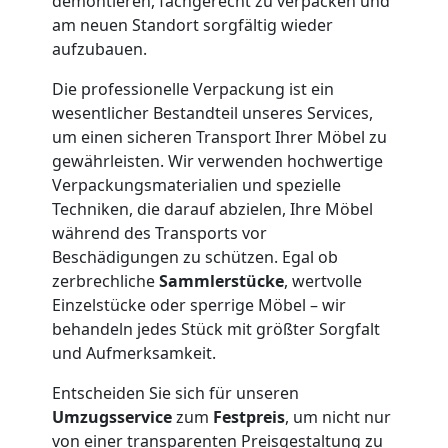
demontieren, fachgerecht zu verpacken und
und
am neuen Standort sorgfältig wieder
aufzubauen.
Lagerung
Die professionelle Verpackung ist ein
wesentlicher Bestandteil unseres Services,
Leonding
um einen sicheren Transport Ihrer Möbel zu
gewährleisten. Wir verwenden hochwertige
Verpackungsmaterialien und spezielle
Full-
Techniken, die darauf abzielen, Ihre Möbel
während des Transports vor
Service-
Beschädigungen zu schützen. Egal ob
zerbrechliche
Sammlerstücke
, wertvolle
Umzug
Einzelstücke oder sperrige Möbel – wir
behandeln jedes Stück mit größter Sorgfalt
und Aufmerksamkeit.
Leonding
Entscheiden Sie sich für unseren
Umzugsservice
zum
Festpreis
, um nicht nur
Qualitäts-
von einer transparenten Preisgestaltung zu