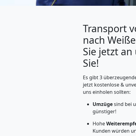
Transport 
nach Weißen
Sie jetzt a
Sie!
Es gibt 3 überzeugend
Umzugshelfer
jetzt kostenlose & unv
uns einholen sollten:
Leonding
Umzüge
sind bei 
günstiger!
Möbeltaxi
Hohe
Weiterempf
Kunden würden un