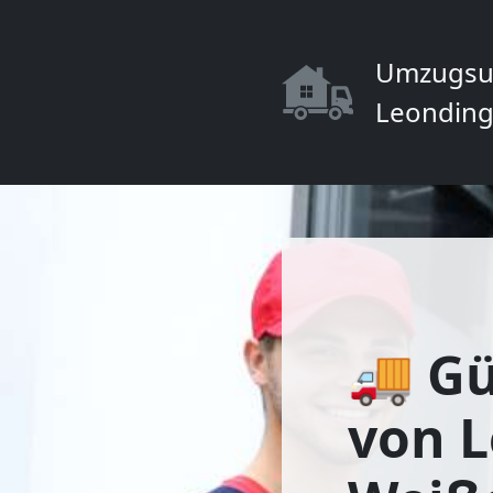
Umzugsu
Leonding
🚚 Gü
von 