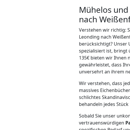
Mühelos und 
Mann
nach Weißenf
+
Verstehen wir richtig:
Leonding nach Weißenfe
LKW
berücksichtigt? Unser
spezialisiert ist, brin
135€ bieten wir Ihnen 
Möbellift
gewährleistet, dass Ih
unversehrt an ihrem 
Leonding
Wir verstehen, dass je
massives Eichenbücherr
Übersiedlung
schlichtes Skandinavis
behandeln jedes Stück 
Leonding
Sobald Sie unser unkom
vertrauenswürdigen
P
spezifischen Bedarf u