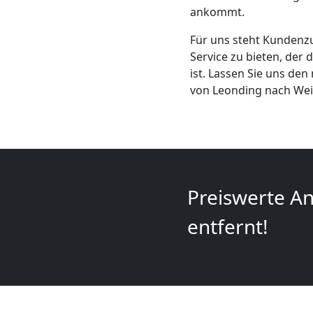
+
ankommt.
Für uns steht Kundenzuf
LKW
Service zu bieten, der
ist. Lassen Sie uns de
Leonding
von Leonding nach Weiß
Kunsttransport
Leonding
Preiswerte An
entfernt!
Umzug
Leonding
3