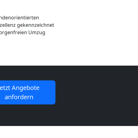
undenorientierten
zellenz gekennzeichnet
 sorgenfreien Umzug
Jetzt Angebote
anfordern