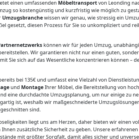
etet einen umfassenden
Möbeltransport
von Leonding nac
Umzug so kostengünstig und kurzfristig wie möglich zu gesta
r
Umzugsbranche
wissen wir genau, wie stressig ein Umzu
iel gesetzt, diesen Prozess für Sie so unkompliziert und r
Partnernetzwerks
können wir für jeden Umzug, unabhängi
ereitstellen. Wir garantieren nicht nur einen guten, sonde
it Sie sich auf das Wesentliche konzentrieren können – d
ereits bei 135€ und umfasst eine Vielzahl von Dienstleistu
age
und
Montage
Ihrer Möbel, die Bereitstellung von ho
nd eine durchdachte Umzugsplanung, um nur einige zu nen
igartig ist, weshalb wir maßgeschneiderte Umzugslösungen
ugeschnitten sind.
bseligkeiten liegt uns am Herzen, daher bieten wir einen vol
 Ihnen zusätzliche Sicherheit zu geben. Unsere erfahrene
ände mit größter Sorgfalt, damit alles sicher und unverse