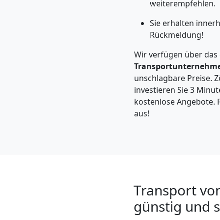
Leonding
weiterempfehlen.
Sie erhalten inner
Rückmeldung!
Kleintransport
Wir verfügen über das
Leonding
Transportunternehm
unschlagbare Preise. Zö
investieren Sie 3 Minut
Möbelmontage
kostenlose Angebote. F
aus!
Leonding
Möbeltransport
Leonding
Transport vo
günstig und s