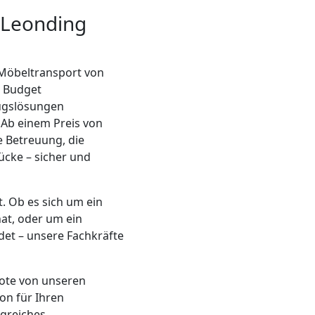
 Leonding
 Möbeltransport von
r Budget
zugslösungen
. Ab einem Preis von
e Betreuung, die
ücke – sicher und
. Ob es sich um ein
at, oder um ein
det – unsere Fachkräfte
bote von unseren
ion für Ihren
ngreiches