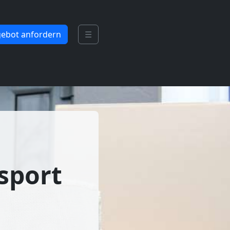
ebot anfordern
☰
sport