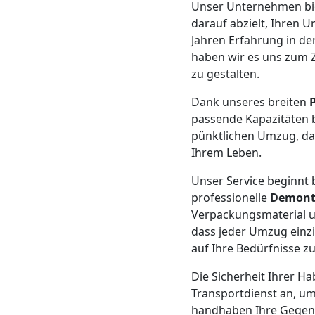
Beiladung
Unser Unternehmen bi
darauf abzielt, Ihren 
Leonding
Jahren Erfahrung in de
haben wir es uns zum Z
zu gestalten.
Mini
Dank unseres breiten
passende Kapazitäten b
Umzug
pünktlichen Umzug, dam
Ihrem Leben.
Leonding
Unser Service beginnt b
professionelle
Demont
Umzug
Verpackungsmaterial u
dass jeder Umzug einz
auf Ihre Bedürfnisse z
2
Die Sicherheit Ihrer Ha
Mann
Transportdienst an, um
handhaben Ihre Gegenst