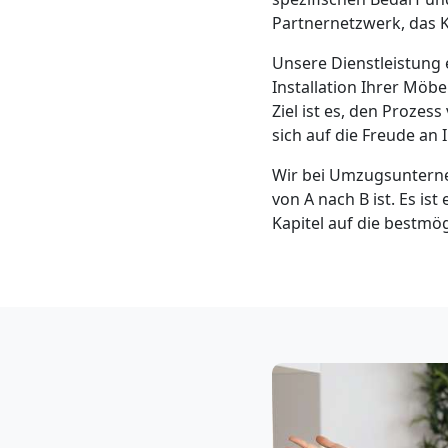
Klaviertransport
Partnernetzwerk, das K
Leonding
Unsere Dienstleistung 
Installation Ihrer Mö
Ziel ist es, den Proze
Privatumzug
sich auf die Freude a
Wir bei Umzugsunterne
Leonding
von A nach B ist. Es ist
Kapitel auf die bestmö
Tresortransport
in
Leonding