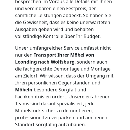
besprechen im Voraus alle Details mit Ihnen
Leonding
und vereinbaren einen Festpreis, der
sämtliche Leistungen abdeckt. So haben Sie
die Gewissheit, dass es keine unerwarteten
Kleiner
Ausgaben geben wird und behalten
vollständige Kontrolle über Ihr Budget.
Umzug
Unser umfangreicher Service umfasst nicht
Leonding
nur den
Transport Ihrer Möbel von
Leonding nach Wolfsburg
, sondern auch
die fachgerechte Demontage und Montage
Küchenumzug
am Zielort. Wir wissen, dass der Umgang mit
Ihren persönlichen Gegenständen und
Möbeln
besondere Sorgfalt und
Leonding
Fachkenntnis erfordert. Unsere erfahrenen
Teams sind darauf spezialisiert, jede
Möbelstück sicher zu demontieren,
Umzug
professionell zu verpacken und am neuen
Standort sorgfältig aufzubauen.