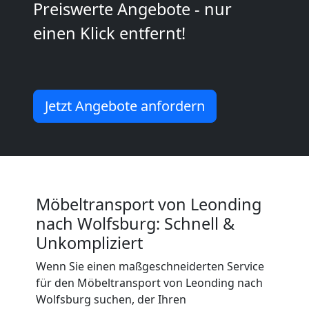
2
Preiswerte Angebote - nur
einen Klick entfernt!
Mann
+
Jetzt Angebote anfordern
LKW
Leonding
Kunsttransport
Möbeltransport von Leonding
nach Wolfsburg: Schnell &
Leonding
Unkompliziert
Wenn Sie einen maßgeschneiderten Service
Umzug
für den Möbeltransport von Leonding nach
Wolfsburg suchen, der Ihren