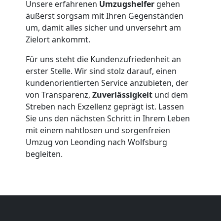
Unsere erfahrenen
Umzugshelfer
gehen
Leonding
äußerst sorgsam mit Ihren Gegenständen
um, damit alles sicher und unversehrt am
Zielort ankommt.
Beiladung
Für uns steht die Kundenzufriedenheit an
Leonding
erster Stelle. Wir sind stolz darauf, einen
kundenorientierten Service anzubieten, der
von Transparenz,
Zuverlässigkeit
und dem
Mini
Streben nach Exzellenz geprägt ist. Lassen
Sie uns den nächsten Schritt in Ihrem Leben
Umzug
mit einem nahtlosen und sorgenfreien
Umzug von Leonding nach Wolfsburg
begleiten.
Leonding
Umzug