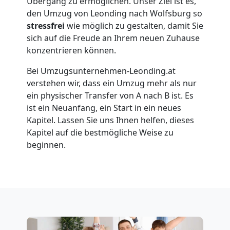
Leonding
Übergang zu ermöglichen. Unser Ziel ist es,
den Umzug von Leonding nach Wolfsburg so
stressfrei
wie möglich zu gestalten, damit Sie
Umzug
sich auf die Freude an Ihrem neuen Zuhause
konzentrieren können.
für
Bei Umzugsunternehmen-Leonding.at
verstehen wir, dass ein Umzug mehr als nur
Senioren
ein physischer Transfer von A nach B ist. Es
ist ein Neuanfang, ein Start in ein neues
in
Kapitel. Lassen Sie uns Ihnen helfen, dieses
Kapitel auf die bestmögliche Weise zu
beginnen.
Leonding
Fernumzug
Leonding