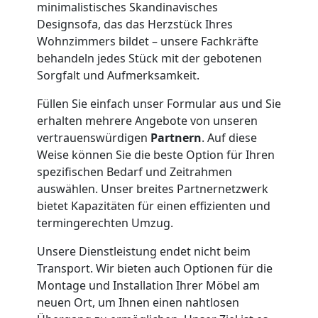
minimalistisches Skandinavisches
Leonding
Designsofa, das das Herzstück Ihres
Wohnzimmers bildet – unsere Fachkräfte
behandeln jedes Stück mit der gebotenen
Klaviertransport
Sorgfalt und Aufmerksamkeit.
Leonding
Füllen Sie einfach unser Formular aus und Sie
erhalten mehrere Angebote von unseren
vertrauenswürdigen
Partnern
. Auf diese
Privatumzug
Weise können Sie die beste Option für Ihren
spezifischen Bedarf und Zeitrahmen
auswählen. Unser breites Partnernetzwerk
Leonding
bietet Kapazitäten für einen effizienten und
termingerechten Umzug.
Tresortransport
Unsere Dienstleistung endet nicht beim
Transport. Wir bieten auch Optionen für die
in
Montage und Installation Ihrer Möbel am
neuen Ort, um Ihnen einen nahtlosen