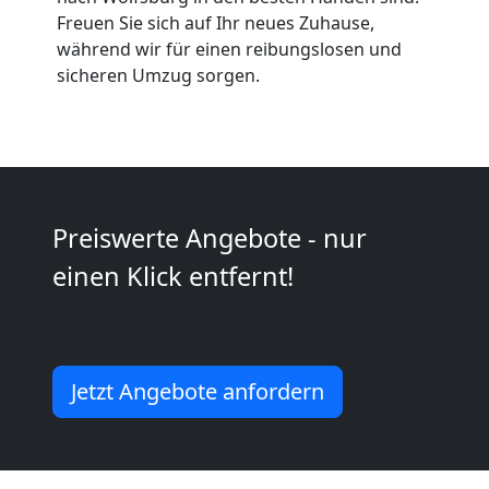
Umzüge
Freuen Sie sich auf Ihr neues Zuhause,
während wir für einen reibungslosen und
Leonding
sicheren Umzug sorgen.
Vereinsumzug
Leonding
Preiswerte Angebote - nur
einen Klick entfernt!
Anfrage
Möbeltransport
Jetzt Angebote anfordern
National