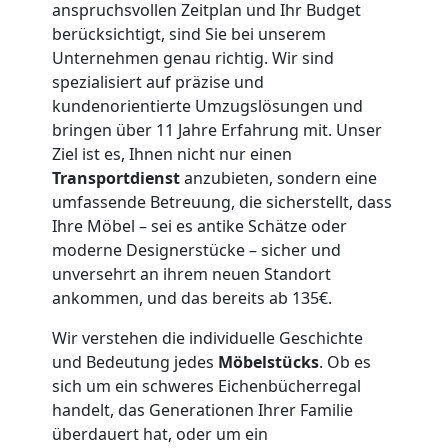
Leonding
anspruchsvollen Zeitplan und Ihr Budget
berücksichtigt, sind Sie bei unserem
Unternehmen genau richtig. Wir sind
3
spezialisiert auf präzise und
kundenorientierte Umzugslösungen und
Mann
bringen über 11 Jahre Erfahrung mit. Unser
Ziel ist es, Ihnen nicht nur einen
+
Transportdienst
anzubieten, sondern eine
umfassende Betreuung, die sicherstellt, dass
LKW
Ihre Möbel – sei es antike Schätze oder
moderne Designerstücke – sicher und
unversehrt an ihrem neuen Standort
Möbellift
ankommen, und das bereits ab 135€.
Wir verstehen die individuelle Geschichte
Leonding
und Bedeutung jedes
Möbelstücks
. Ob es
sich um ein schweres Eichenbücherregal
handelt, das Generationen Ihrer Familie
Übersiedlung
überdauert hat, oder um ein