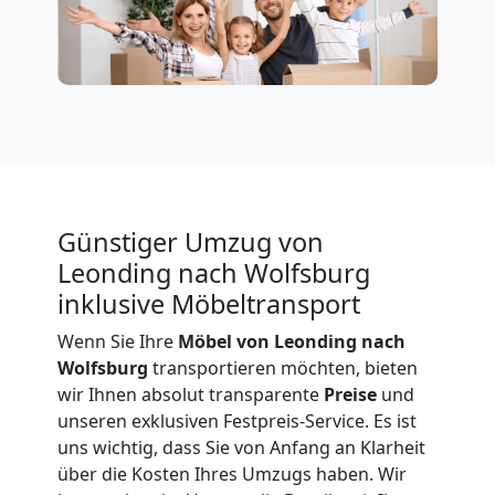
Firmenumzug
Leonding
Büroumzug
Leonding
Günstiger Umzug von
Leonding nach Wolfsburg
inklusive Möbeltransport
Expressumzug
Wenn Sie Ihre
Möbel von Leonding nach
Wolfsburg
transportieren möchten, bieten
Leonding
wir Ihnen absolut transparente
Preise
und
unseren exklusiven Festpreis-Service. Es ist
Tragehilfe
uns wichtig, dass Sie von Anfang an Klarheit
über die Kosten Ihres Umzugs haben. Wir