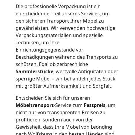
und
Die professionelle Verpackung ist ein
Lagerung
entscheidender Teil unseres Services, um
den sicheren Transport Ihrer Möbel zu
gewährleisten. Wir verwenden hochwertige
Leonding
Verpackungsmaterialien und spezielle
Techniken, um Ihre
Einrichtungsgegenstände vor
Full-
Beschädigungen während des Transports zu
schützen. Egal ob zerbrechliche
Service-
Sammlerstücke
, wertvolle Antiquitäten oder
sperrige Möbel – wir behandeln jedes Stück
Umzug
mit größter Aufmerksamkeit und Sorgfalt.
Entscheiden Sie sich für unseren
Leonding
Möbeltransport
-Service zum
Festpreis
, um
nicht nur von transparenten Preisen zu
profitieren, sondern auch von der
Qualitäts-
Gewissheit, dass Ihre Möbel von Leonding
nach Wolfsburg in den besten Händen sind.