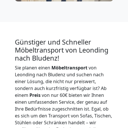
Expressumzug
Leonding
Tragehilfe
Günstiger und Schneller
Möbeltransport von Leonding
Leonding
nach Bludenz!
Sie planen einen
Möbeltransport
von
Kleiner
Leonding nach Bludenz und suchen nach
einer Lösung, die nicht nur preiswert,
Umzug
sondern auch kurzfristig verfügbar ist? Ab
einem
Preis
von nur 60€ bieten wir Ihnen
Leonding
einen umfassenden Service, der genau auf
Ihre Bedürfnisse zugeschnitten ist. Egal, ob
es sich um den Transport von Sofas, Tischen,
Küchenumzug
Stühlen oder Schränken handelt – wir