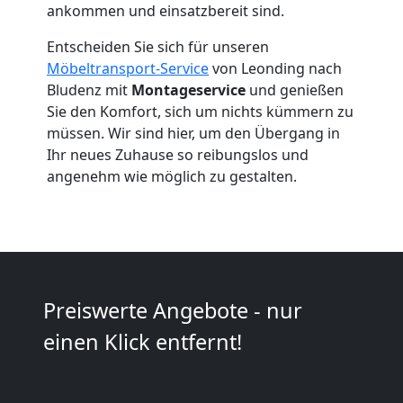
ankommen und einsatzbereit sind.
Leonding
Entscheiden Sie sich für unseren
Möbeltransport-Service
von Leonding nach
Bludenz mit
Montageservice
und genießen
Umzug
Sie den Komfort, sich um nichts kümmern zu
müssen. Wir sind hier, um den Übergang in
2
Ihr neues Zuhause so reibungslos und
angenehm wie möglich zu gestalten.
Mann
+
LKW
Preiswerte Angebote - nur
Leonding
einen Klick entfernt!