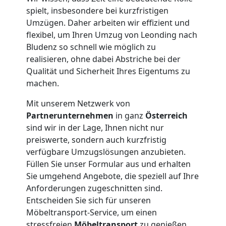
spielt, insbesondere bei kurzfristigen
Möbeltransport
Umzügen. Daher arbeiten wir effizient und
flexibel, um Ihren Umzug von Leonding nach
Bludenz so schnell wie möglich zu
National
realisieren, ohne dabei Abstriche bei der
Qualität und Sicherheit Ihres Eigentums zu
machen.
Möbeltransport
Mit unserem Netzwerk von
International
Partnerunternehmen
in ganz
Österreich
sind wir in der Lage, Ihnen nicht nur
preiswerte, sondern auch kurzfristig
Beiladung
verfügbare Umzugslösungen anzubieten.
Füllen Sie unser Formular aus und erhalten
National
Sie umgehend Angebote, die speziell auf Ihre
Anforderungen zugeschnitten sind.
Entscheiden Sie sich für unseren
Beiladung
Möbeltransport-Service, um einen
stressfreien
Möbeltransport
zu genießen,