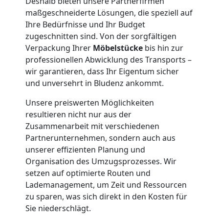
Leonding
Deshalb bieten unsere Partnerfirmen
maßgeschneiderte Lösungen, die speziell auf
Ihre Bedürfnisse und Ihr Budget
Tresortransport
zugeschnitten sind. Von der sorgfältigen
Verpackung Ihrer
Möbelstücke
bis hin zur
in
professionellen Abwicklung des Transports –
wir garantieren, dass Ihr Eigentum sicher
Leonding
und unversehrt in Bludenz ankommt.
Unsere preiswerten Möglichkeiten
resultieren nicht nur aus der
Umzug
Zusammenarbeit mit verschiedenen
Partnerunternehmen, sondern auch aus
für
unserer effizienten Planung und
Organisation des Umzugsprozesses. Wir
Senioren
setzen auf optimierte Routen und
Lademanagement, um Zeit und Ressourcen
in
zu sparen, was sich direkt in den Kosten für
Sie niederschlägt.