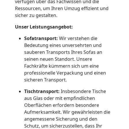
verfügen über das Fachwissen und die
Ressourcen, um Ihren Umzug effizient und
Leonding
sicher zu gestalten.
Unser Leistungsangebot:
Umzug
Sofatransport:
Wir verstehen die
und
Bedeutung eines unversehrten und
sauberen Transports Ihres Sofas an
seinen neuen Standort. Unsere
Lagerung
Fachkräfte kümmern sich um eine
professionelle Verpackung und einen
Leonding
sicheren Transport.
Tischtransport:
Insbesondere Tische
Full-
aus Glas oder mit empfindlichen
Oberflächen erfordern besondere
Service-
Aufmerksamkeit. Wir gewährleisten die
angemessene Sicherung und den
Schutz, um sicherzustellen, dass Ihr