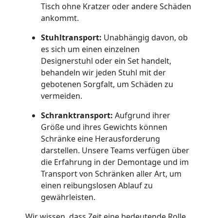
Umzug
Tisch ohne Kratzer oder andere Schäden
ankommt.
Leonding
Stuhltransport:
Unabhängig davon, ob
es sich um einen einzelnen
Qualitäts-
Designerstuhl oder ein Set handelt,
behandeln wir jeden Stuhl mit der
Umzüge
gebotenen Sorgfalt, um Schäden zu
vermeiden.
Leonding
Schranktransport:
Aufgrund ihrer
Größe und ihres Gewichts können
Schränke eine Herausforderung
Vereinsumzug
darstellen. Unsere Teams verfügen über
die Erfahrung in der Demontage und im
Leonding
Transport von Schränken aller Art, um
einen reibungslosen Ablauf zu
gewährleisten.
Anfrage
Wir wissen, dass Zeit eine bedeutende Rolle