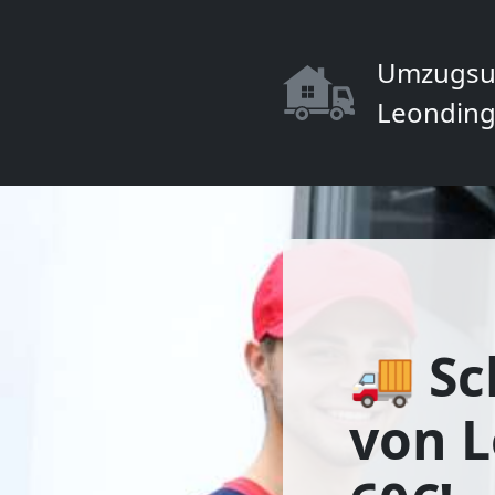
Umzugsu
Leonding
🚚 Sc
von L