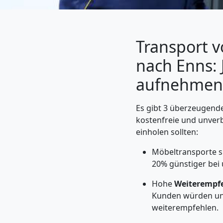
Transport 
nach Enns: 
aufnehmen 
Es gibt 3 überzeugende
kostenfreie und unver
einholen sollten:
Umzugshelfer
Möbeltransporte s
Leonding
20% günstiger bei 
Hohe
Weiterempf
Kunden würden un
Möbeltaxi
weiterempfehlen.