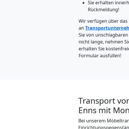
Leonding
Sie erhalten inner
Rückmeldung!
Wir verfügen über das
Kleintransport
an
Transportunterne
Sie von unschlagbaren 
Leonding
nicht lange, nehmen Si
erhalten Sie kostenfrei
Formular ausfüllen!
Möbelmontage
Leonding
Möbeltransport
Transport vo
Enns mit Mon
Leonding
Bei unserem Möbeltran
Einrichtungsgegenstän