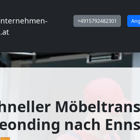
nternehmen-
+4915792482301
Ang
.at
hneller Möbeltran
eonding nach Enns