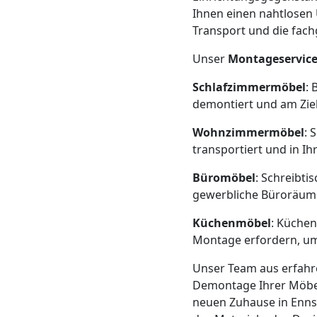
Beiladung
Ihnen einen nahtlosen 
Transport und die fach
Leonding
Unser
Montageservic
Mini
Schlafzimmermöbel
: 
demontiert und am Zie
Umzug
Wohnzimmermöbel
: 
transportiert und in 
Leonding
Büromöbel
: Schreibti
gewerbliche Büroräume
Umzug
Küchenmöbel
: Küchen
Montage erfordern, um 
2
Unser Team aus erfah
Demontage Ihrer Möbel 
Mann
neuen Zuhause in Enns.