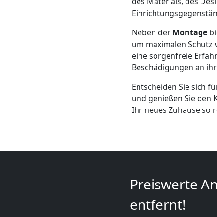
des Materials, des Des
+
Einrichtungsgegenstän
Neben der
Montage
bi
LKW
um maximalen Schutz w
eine sorgenfreie Erfahr
Leonding
Beschädigungen an ihr
Entscheiden Sie sich f
Kunsttransport
und genießen Sie den 
Ihr neues Zuhause so 
Leonding
Umzug
Leonding
Preiswerte An
entfernt!
3