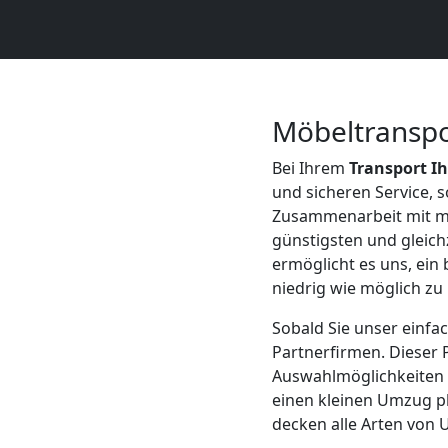
Mann
+
Möbeltranspo
LKW
Bei Ihrem
Transport I
und sicheren Service, 
Möbellift
Zusammenarbeit mit m
günstigsten und gleich
Leonding
ermöglicht es uns, ein 
niedrig wie möglich zu 
Sobald Sie unser einfa
Übersiedlung
Partnerfirmen. Dieser 
Auswahlmöglichkeiten z
Leonding
einen kleinen Umzug p
decken alle Arten von 