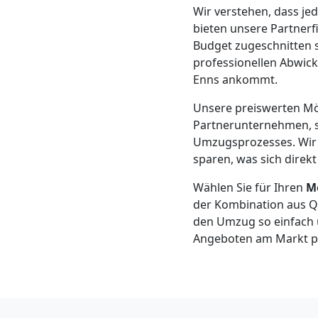
Klaviertransport
Wir verstehen, dass je
bieten unsere Partnerf
Leonding
Budget zugeschnitten s
professionellen Abwick
Enns ankommt.
Privatumzug
Unsere preiswerten Mö
Partnerunternehmen, s
Leonding
Umzugsprozesses. Wir 
sparen, was sich direkt
Tresortransport
Wählen Sie für Ihren
M
der Kombination aus Qu
in
den Umzug so einfach u
Angeboten am Markt pr
Leonding