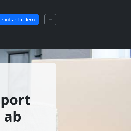
ebot anfordern
☰
sport
 ab