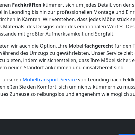
renen
Fachkräften
kümmert sich um jedes Detail, von der s
in Leonding bis hin zur professionellen Montage und Einr
irchen in Kärnten. Wir verstehen, dass jedes Möbelstück s
es Materials, des Designs oder des emotionalen Wertes. De
nstände mit größter Aufmerksamkeit und Sorgfalt.
eten wir auch die Option, Ihre Möbel
fachgerecht
für den 
hrend des Umzugs zu gewährleisten. Unser Service zielt d
u bieten, indem wir sicherstellen, dass Ihre Möbel sicher, 
em neuen Standort ankommen und einsatzbereit sind.
ür unseren
Möbeltransport-Service
von Leonding nach Feldki
enießen Sie den Komfort, sich um nichts kümmern zu müsse
eues Zuhause so reibungslos und angenehm wie möglich zu 