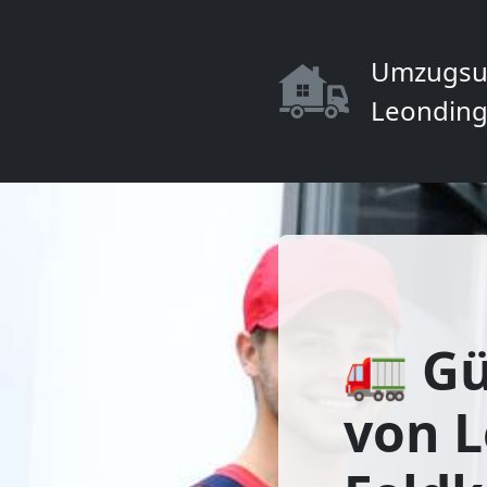
Umzugsu
Leonding
🚛 Gü
von 