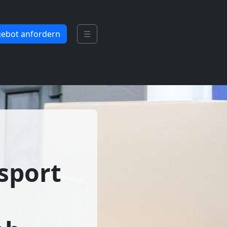
ebot anfordern
☰
sport