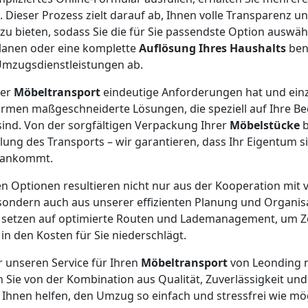
 Dieser Prozess zielt darauf ab, Ihnen volle Transparenz u
u bieten, sodass Sie die für Sie passendste Option auswäh
lanen oder eine komplette
Auflösung Ihres Haushalts
ben
Umzugsdienstleistungen ab.
der
Möbeltransport
eindeutige Anforderungen hat und einzi
irmen maßgeschneiderte Lösungen, die speziell auf Ihre Be
ind. Von der sorgfältigen Verpackung Ihrer
Möbelstücke
b
lung des Transports – wir garantieren, dass Ihr Eigentum s
n ankommt.
 Optionen resultieren nicht nur aus der Kooperation mit 
ondern auch aus unserer effizienten Planung und Organis
setzen auf optimierte Routen und Lademanagement, um Ze
 in den Kosten für Sie niederschlägt.
r unseren Service für Ihren
Möbeltransport
von Leonding n
n Sie von der Kombination aus Qualität, Zuverlässigkeit un
s Ihnen helfen, den Umzug so einfach und stressfrei wie mög