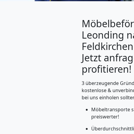
Möbelbeför
Leonding n
Feldkirchen
Jetzt anfra
profitieren!
Umzugshelfer
3 überzeugende Gründe
kostenlose & unverbin
bei uns einholen sollte
Leonding
Möbeltransporte si
preiswerter!
Möbeltaxi
Überdurchschnittl