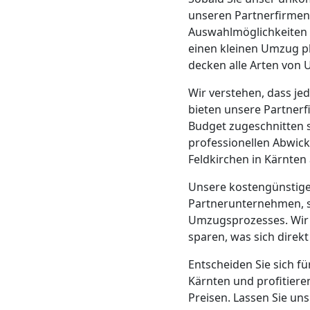
Klaviertransport
unseren Partnerfirmen.
Auswahlmöglichkeiten z
Leonding
einen kleinen Umzug p
decken alle Arten von 
Privatumzug
Wir verstehen, dass je
bieten unsere Partnerf
Budget zugeschnitten s
Leonding
professionellen Abwick
Feldkirchen in Kärnte
Tresortransport
Unsere kostengünstigen
Partnerunternehmen, s
in
Umzugsprozesses. Wir 
sparen, was sich direkt
Leonding
Entscheiden Sie sich fü
Kärnten und profitiere
Preisen. Lassen Sie un