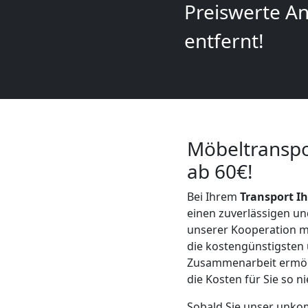
Preiswerte An
Mann
entfernt!
+
LKW
Möbeltranspo
Möbellift
ab 60€!
Leonding
Bei Ihrem
Transport I
einen zuverlässigen un
Übersiedlung
unserer Kooperation 
die kostengünstigsten 
Zusammenarbeit ermögli
Leonding
die Kosten für Sie so n
Sobald Sie unser unkom