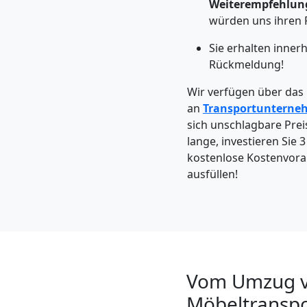
Leonding
Weiterempfehlun
würden uns ihren 
Sie erhalten inner
Kleintransport
Rückmeldung!
Leonding
Wir verfügen über das
an
Transportunterne
sich unschlagbare Preis
Möbelmontage
lange, investieren Sie 
kostenlose Kostenvoran
Leonding
ausfüllen!
Möbeltransport
Leonding
Vom Umzug vo
Möbeltranspo