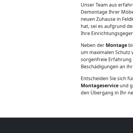
+
Unser Team aus erfah
Demontage Ihrer Möbel 
neuen Zuhause in Feldk
LKW
hat, sei es aufgrund d
Ihre Einrichtungsgege
Leonding
Neben der
Montage
bi
um maximalen Schutz wä
Kunsttransport
sorgenfreie Erfahrung z
Beschädigungen an ihr
Leonding
Entscheiden Sie sich f
Montageservice
und g
den Übergang in Ihr n
Umzug
Leonding
3