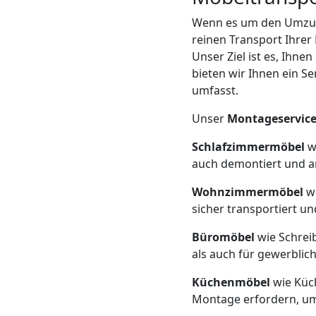
Beiladung
Wenn es um den Umzug 
Leonding
reinen Transport Ihre
Unser Ziel ist es, Ihn
bieten wir Ihnen ein S
Mini
umfasst.
Unser
Montageservic
Umzug
Schlafzimmermöbel
wi
Leonding
auch demontiert und a
Wohnzimmermöbel
wi
sicher transportiert 
Umzug
Büromöbel
wie Schreib
2
als auch für gewerbli
Küchenmöbel
wie Küch
Mann
Montage erfordern, um 