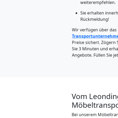
Leonding
weiterempfehlen.
Sie erhalten inner
Rückmeldung!
Kleintransport
Wir verfügen über das
Leonding
Transportunternehm
Preise sichert. Zögern S
Sie 3 Minuten und erha
Möbelmontage
Angebote. Füllen Sie je
Leonding
Möbeltransport
Vom Leonding
Leonding
Möbeltranspo
Bei unserem Möbeltrans