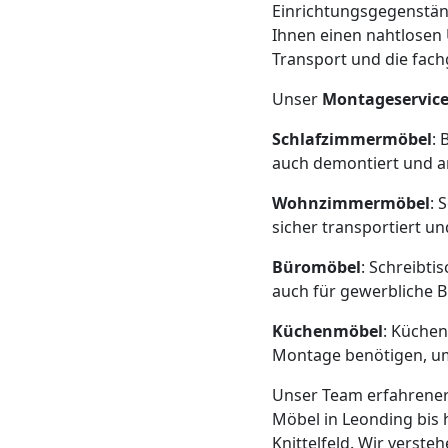
Beiladung
Einrichtungsgegenstän
Ihnen einen nahtlosen 
Leonding
Transport und die fach
Unser
Montageservic
Mini
Schlafzimmermöbel
: 
auch demontiert und am
Umzug
Wohnzimmermöbel
: 
sicher transportiert u
Leonding
Büromöbel
: Schreibti
auch für gewerbliche 
Umzug
Küchenmöbel
: Küchen
2
Montage benötigen, um 
Unser Team erfahrene
Mann
Möbel in Leonding bis 
Knittelfeld. Wir verst