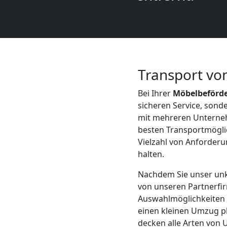
Mann
+
LKW
Transport vo
Bei Ihrer
Möbelbeförd
sicheren Service, son
Möbellift
mit mehreren Unterne
besten Transportmöglic
Leonding
Vielzahl von Anforderun
halten.
Übersiedlung
Nachdem Sie unser unk
von unseren Partnerfir
Leonding
Auswahlmöglichkeiten z
einen kleinen Umzug pl
decken alle Arten von 