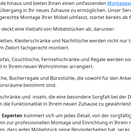
de hinaus und bieten Ihnen einen umfassenden
Montagese
Übergang in Ihr neues Zuhause zu ermöglichen. Unser Serv
gerechte Montage Ihrer Möbel umfasst, startet bereits ab 
e
deckt eine Vielzahl von Möbelstücken ab, darunter:
Betten, Kleiderschränke und Nachttische werden nicht nur 
 Zielort fachgerecht montiert.
Sofas, Couchtische, Fernsehschränke und Regale werden sor
nd in Ihrem neuen Wohnzimmer arrangiert.
sche, Bücherregale und Bürostühle, die sowohl für den Arbe
Büroräume bestimmt sind.
schränke und -inseln, die eine besondere Sorgfalt bei de
die Funktionalität in Ihrem neuen Zuhause zu gewährleist
r
Experten
kümmert sich um jedes Detail, von der sorgfält
hin zur professionellen Montage und Einrichtung in Ihrem
ehen, dass jedes Möbelstück seine Besonderheiten hat, sei e