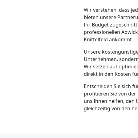
Klaviertransport
Wir verstehen, dass je
bieten unsere Partner
Leonding
Ihr Budget zugeschnitt
professionellen Abwick
Knittelfeld ankommt.
Privatumzug
Unsere kostengünstigen
Leonding
Unternehmen, sondern 
Wir setzen auf optimi
direkt in den Kosten fü
Tresortransport
Entscheiden Sie sich fü
profitieren Sie von der
in
uns Ihnen helfen, den 
gleichzeitig von den b
Leonding