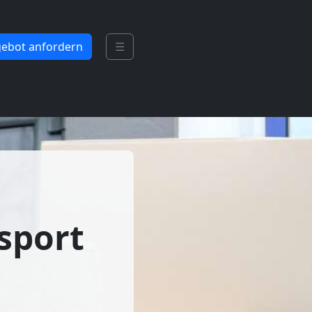
ebot anfordern
☰
sport