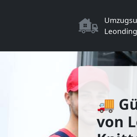
Umzugsu
Leonding
🚚 Gü
von 