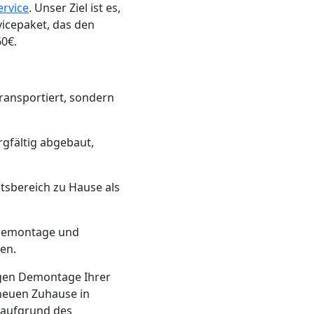
rvice
. Unser Ziel ist es,
icepaket, das den
60€.
transportiert, sondern
gfältig abgebaut,
itsbereich zu Hause als
r Demontage und
en.
igen Demontage Ihrer
 neuen Zuhause in
s aufgrund des