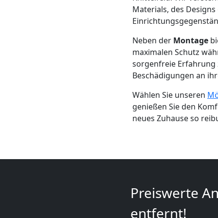
+
Materials, des Designs
Einrichtungsgegenstän
LKW
Neben der
Montage
bi
maximalen Schutz währe
Leonding
sorgenfreie Erfahrung z
Beschädigungen an ihr
Kunsttransport
Wählen Sie unseren
Mö
genießen Sie den Komfo
neues Zuhause so reib
Leonding
Umzug
Leonding
Preiswerte An
3
entfernt!