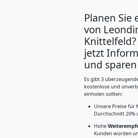
Planen Sie
von Leondi
Knittelfeld?
jetzt Infor
und sparen 
Es gibt 3 überzeugende
Umzugshelfer
kostenlose und unverb
einholen sollten:
Leonding
Unsere Preise für 
Durchschnitt 20% 
Möbeltaxi
Hohe
Weiterempf
Kunden würden un