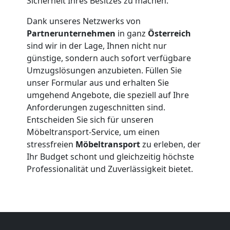
Sicherheit Ihres Besitzes zu machen.
Möbeltransport
Dank unseres Netzwerks von
Partnerunternehmen
in ganz
Österreich
National
sind wir in der Lage, Ihnen nicht nur
günstige, sondern auch sofort verfügbare
Möbeltransport
Umzugslösungen anzubieten. Füllen Sie
unser Formular aus und erhalten Sie
umgehend Angebote, die speziell auf Ihre
International
Anforderungen zugeschnitten sind.
Entscheiden Sie sich für unseren
Möbeltransport-Service, um einen
Beiladung
stressfreien
Möbeltransport
zu erleben, der
Ihr Budget schont und gleichzeitig höchste
National
Professionalität und Zuverlässigkeit bietet.
Beiladung