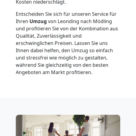
Kosten niederschlägt.
Entscheiden Sie sich für unseren Service für
Fernumzug
Ihren
Umzug
von Leonding nach Mödling
und profitieren Sie von der Kombination aus
Leonding
Qualität, Zuverlässigkeit und
erschwinglichen Preisen. Lassen Sie uns
Ihnen dabei helfen, den Umzug so einfach
Firmenumzug
und stressfrei wie möglich zu gestalten,
während Sie gleichzeitig von den besten
Leonding
Angeboten am Markt profitieren.
Büroumzug
Leonding
Expressumzug