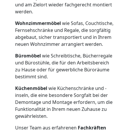
und am Zielort wieder fachgerecht montiert
werden.
Umzugshelfer
Wohnzimmermöbel
wie Sofas, Couchtische,
Leonding
Fernsehschränke und Regale, die sorgfältig
abgebaut, sicher transportiert und in Ihrem
neuen Wohnzimmer arrangiert werden.
Möbeltaxi
Büromöbel
wie Schreibtische, Bücherregale
und Bürostühle, die für den Arbeitsbereich
Leonding
zu Hause oder für gewerbliche Büroräume
bestimmt sind.
Kleintransport
Küchenmöbel
wie Küchenschränke und -
inseln, die eine besondere Sorgfalt bei der
Leonding
Demontage und Montage erfordern, um die
Funktionalität in Ihrem neuen Zuhause zu
gewährleisten.
Möbelmontage
Unser Team aus erfahrenen
Fachkräften