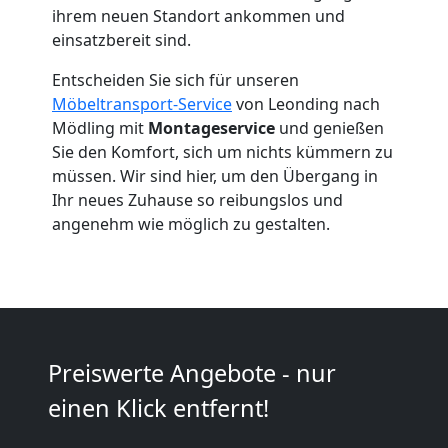
Leonding
ihrem neuen Standort ankommen und
einsatzbereit sind.
Umzug
Entscheiden Sie sich für unseren
Möbeltransport-Service
von Leonding nach
Mödling mit
Montageservice
und genießen
2
Sie den Komfort, sich um nichts kümmern zu
müssen. Wir sind hier, um den Übergang in
Mann
Ihr neues Zuhause so reibungslos und
angenehm wie möglich zu gestalten.
+
LKW
Leonding
Preiswerte Angebote - nur
einen Klick entfernt!
Kunsttransport