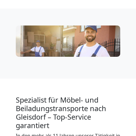
Klaviertransport
Leonding
Privatumzug
Leonding
Tresortransport
in
Spezialist für Möbel- und
Beiladungstransporte nach
Leonding
Gleisdorf – Top-Service
garantiert
Umzug
In den mehr als 11 Jahren unserer Tätigkeit in