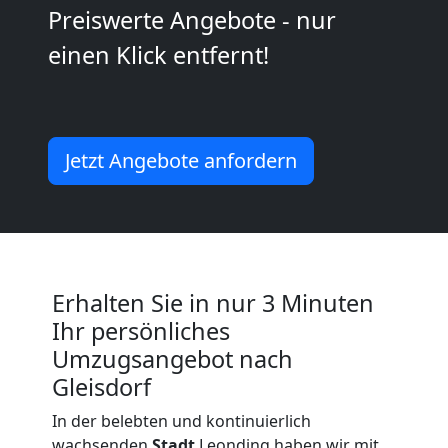
Leonding
Preiswerte Angebote - nur
einen Klick entfernt!
Full-
Service-
Jetzt Angebote anfordern
Umzug
Leonding
Erhalten Sie in nur 3 Minuten
Qualitäts-
Ihr persönliches
Umzugsangebot nach
Umzüge
Gleisdorf
Leonding
In der belebten und kontinuierlich
wachsenden
Stadt
Leonding haben wir mit