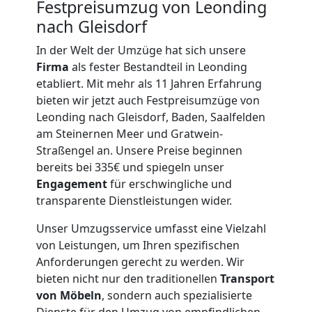
Beiladung
Festpreisumzug von Leonding
nach Gleisdorf
Leonding
In der Welt der Umzüge hat sich unsere
Firma
als fester Bestandteil in Leonding
Mini
etabliert. Mit mehr als 11 Jahren Erfahrung
bieten wir jetzt auch Festpreisumzüge von
Leonding nach Gleisdorf, Baden, Saalfelden
Umzug
am Steinernen Meer und Gratwein-
Straßengel an. Unsere Preise beginnen
Leonding
bereits bei 335€ und spiegeln unser
Engagement
für erschwingliche und
transparente Dienstleistungen wider.
Umzug
Unser Umzugsservice umfasst eine Vielzahl
2
von Leistungen, um Ihren spezifischen
Anforderungen gerecht zu werden. Wir
bieten nicht nur den traditionellen
Transport
Mann
von Möbeln
, sondern auch spezialisierte
Dienste für den Umzug von empfindlichen