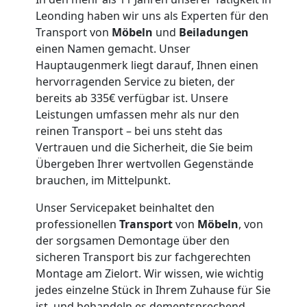
Leonding haben wir uns als Experten für den
für
Transport von
Möbeln
und
Beiladungen
einen Namen gemacht. Unser
Senioren
Hauptaugenmerk liegt darauf, Ihnen einen
hervorragenden Service zu bieten, der
bereits ab 335€ verfügbar ist. Unsere
in
Leistungen umfassen mehr als nur den
reinen Transport – bei uns steht das
Leonding
Vertrauen und die Sicherheit, die Sie beim
Übergeben Ihrer wertvollen Gegenstände
brauchen, im Mittelpunkt.
Fernumzug
Unser Servicepaket beinhaltet den
Leonding
professionellen
Transport
von
Möbeln
, von
der sorgsamen Demontage über den
sicheren Transport bis zur fachgerechten
Firmenumzug
Montage am Zielort. Wir wissen, wie wichtig
jedes einzelne Stück in Ihrem Zuhause für Sie
ist, und behandeln es dementsprechend