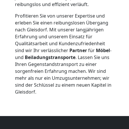
Kleiner
reibungslos und effizient verläuft.
Umzug
Profitieren Sie von unserer Expertise und
erleben Sie einen reibungslosen Übergang
Leonding
nach Gleisdorf. Mit unserer langjährigen
Erfahrung und unserem Einsatz für
Qualitätsarbeit und Kundenzufriedenheit
Küchenumzug
sind wir Ihr verlässlicher
Partner
für
Möbel
-
und
Beiladungstransporte
. Lassen Sie uns
Ihren Gegenstandstransport zu einer
Leonding
sorgenfreien Erfahrung machen. Wir sind
mehr als nur ein Umzugsunternehmen; wir
sind der Schlüssel zu einem neuen Kapitel in
Umzug
Gleisdorf.
und
Lagerung