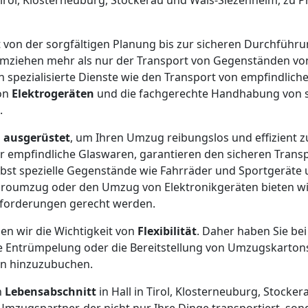
irol, Klosterneuburg, Stockerau und Wals-Siezenheim, zu Pr
t von der sorgfältigen Planung bis zur sicheren Durchführ
Umziehen mehr als nur der Transport von Gegenständen von
h spezialisierte Dienste wie den Transport von empfindlic
on
Elektrogeräten
und die fachgerechte Handhabung von 
.
l
ausgerüstet
, um Ihren Umzug reibungslos und effizient zu
r empfindliche Glaswaren, garantieren den sicheren Trans
lbst spezielle Gegenstände wie Fahrräder und Sportgeräte
roumzug oder den Umzug von Elektronikgeräten bieten w
nforderungen gerecht werden.
n wir die Wichtigkeit von
Flexibilität
. Daher haben Sie bei
ie Entrümpelung oder die Bereitstellung von Umzugskarton
en hinzuzubuchen.
n
Lebensabschnitt
in Hall in Tirol, Klosterneuburg, Stocker