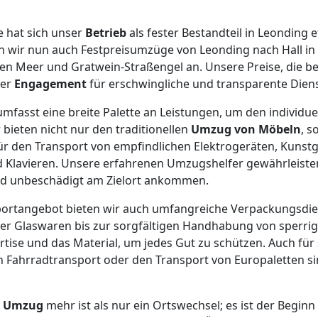
 hat sich unser
Betrieb
als fester Bestandteil in Leonding e
n wir nun auch Festpreisumzüge von Leonding nach Hall in 
en Meer und Gratwein-Straßengel an. Unsere Preise, die be
ser
Engagement
für erschwingliche und transparente Diens
fasst eine breite Palette an Leistungen, um den individue
 bieten nicht nur den traditionellen
Umzug von Möbeln
, 
 für den Transport von empfindlichen Elektrogeräten, Kuns
 Klavieren. Unsere erfahrenen Umzugshelfer gewährleisten
nd unbeschädigt am Zielort ankommen.
rtangebot bieten wir auch umfangreiche Verpackungsdie
er Glaswaren bis zur sorgfältigen Handhabung von sperrig
tise und das Material, um jedes Gut zu schützen. Auch für 
 Fahrradtransport oder den Transport von Europaletten si
n
Umzug
mehr ist als nur ein Ortswechsel; es ist der Beginn