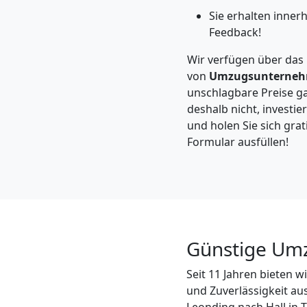
Leonding
Sie erhalten inner
Feedback!
Kleintransport
Wir verfügen über da
von
Umzugsunterne
Leonding
unschlagbare Preise ga
deshalb nicht, investie
und holen Sie sich grat
Möbelmontage
Formular ausfüllen!
Leonding
Möbeltransport
Günstige Umzü
Leonding
Seit 11 Jahren bieten 
und Zuverlässigkeit au