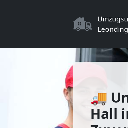
Umzugsu
Leonding
🚚 U
Hall i