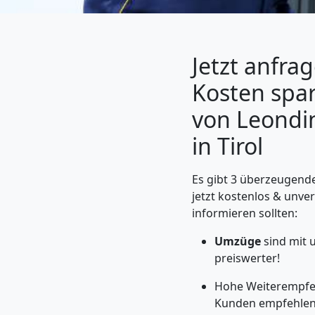
Jetzt anfra
Kosten spa
von Leondi
in Tirol
Es gibt 3 überzeugende
Umzugshelfer
jetzt kostenlos & unver
informieren sollten:
Leonding
Umzüge
sind mit 
preiswerter!
Möbeltaxi
Hohe Weiterempfeh
Kunden empfehlen 