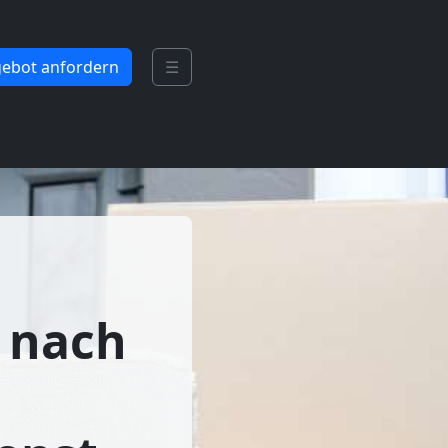
ebot anfordern
☰
 nach