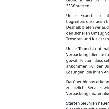
Beiladung
Leonding nach Hall in T
335€ starten.
Leonding
Unsere Expertise reich
begreifen, dass beim 
Deshalb bieten wir auc
Mini
den sicheren Umzug v
Tresoren und Klavieren
Umzug
Unser
Team
ist optima
Verpackungsdienste fü
Leonding
gewährleisten, dass se
ankommen. Für den Bü
Lösungen, die Ihren A
Umzug
Darüber hinaus erkenne
2
zusätzliche Services w
Verpackungsmateriali
Mann
Starten Sie Ihren neue