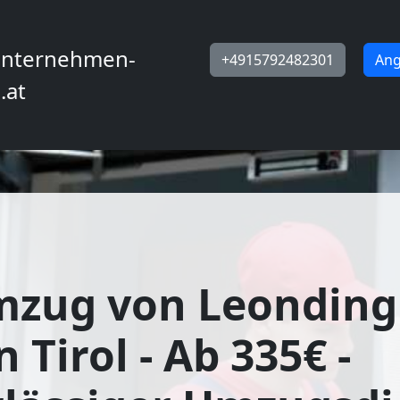
nternehmen-
+4915792482301
Ang
.at
mzug von Leonding
n Tirol - Ab 335€ -