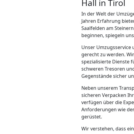
Hall in Tirol
Mann
In der Welt der Umzüge
Jahren Erfahrung biete
+
Saalfelden am Steinern
beginnen, spiegeln un
LKW
Unser Umzugsservice um
gerecht zu werden. Wir
spezialisierte Dienste
Möbellift
schweren Tresoren und
Gegenstände sicher u
Leonding
Neben unserem Transpo
sicheren Verpacken Ihr
Übersiedlung
verfügen über die Exper
Anforderungen wie den
Leonding
gerüstet.
Wir verstehen, dass ei