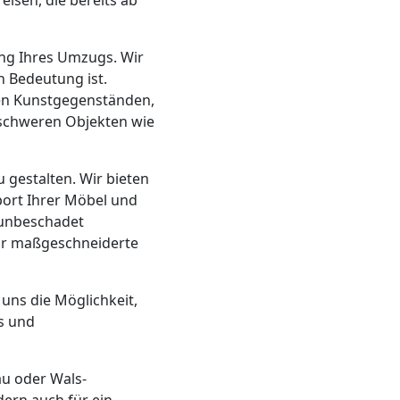
eisen, die bereits ab
ung Ihres Umzugs. Wir
 Bedeutung ist.
hen Kunstgegenständen,
schweren Objekten wie
 gestalten. Wir bieten
port Ihrer Möbel und
 unbeschadet
ir maßgeschneiderte
 uns die Möglichkeit,
s und
au oder Wals-