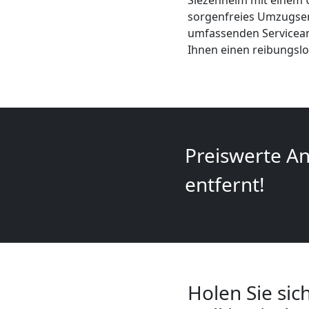
Siezenheim mit einem U
+
sorgenfreies Umzugser
umfassenden Servicean
LKW
Ihnen einen reibungsl
Leonding
Kunsttransport
Preiswerte An
Leonding
entfernt!
Umzug
Leonding
Holen Sie sic
3