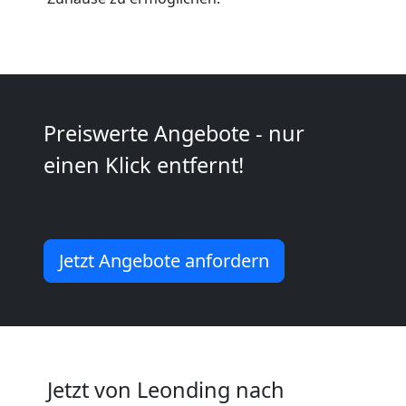
Kleintransport
Leonding
Preiswerte Angebote - nur
Möbelmontage
einen Klick entfernt!
Leonding
Jetzt Angebote anfordern
Möbeltransport
Leonding
Beiladung
Jetzt von Leonding nach