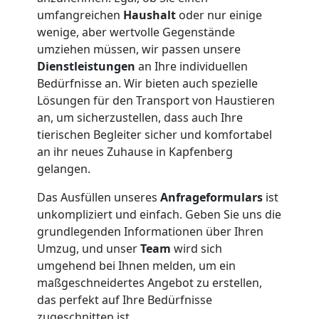
Beiladung
umfangreichen
Haushalt
oder nur einige
wenige, aber wertvolle Gegenstände
National
umziehen müssen, wir passen unsere
Dienstleistungen
an Ihre individuellen
Bedürfnisse an. Wir bieten auch spezielle
Beiladung
Lösungen für den Transport von Haustieren
an, um sicherzustellen, dass auch Ihre
International
tierischen Begleiter sicher und komfortabel
an ihr neues Zuhause in Kapfenberg
gelangen.
Internationaler
Das Ausfüllen unseres
Anfrageformulars
ist
unkompliziert und einfach. Geben Sie uns die
Umzug
grundlegenden Informationen über Ihren
Umzug, und unser
Team
wird sich
umgehend bei Ihnen melden, um ein
Nationaler
maßgeschneidertes Angebot zu erstellen,
das perfekt auf Ihre Bedürfnisse
Umzug
zugeschnitten ist.