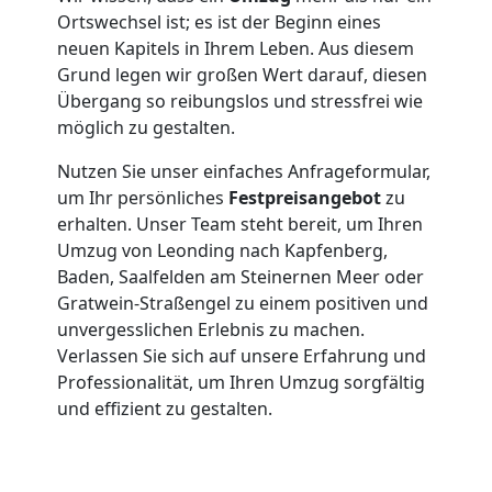
Mann
Ortswechsel ist; es ist der Beginn eines
neuen Kapitels in Ihrem Leben. Aus diesem
+
Grund legen wir großen Wert darauf, diesen
Übergang so reibungslos und stressfrei wie
LKW
möglich zu gestalten.
Nutzen Sie unser einfaches Anfrageformular,
Möbellift
um Ihr persönliches
Festpreisangebot
zu
erhalten. Unser Team steht bereit, um Ihren
Umzug von Leonding nach Kapfenberg,
Leonding
Baden, Saalfelden am Steinernen Meer oder
Gratwein-Straßengel zu einem positiven und
unvergesslichen Erlebnis zu machen.
Übersiedlung
Verlassen Sie sich auf unsere Erfahrung und
Professionalität, um Ihren Umzug sorgfältig
Leonding
und effizient zu gestalten.
Klaviertransport