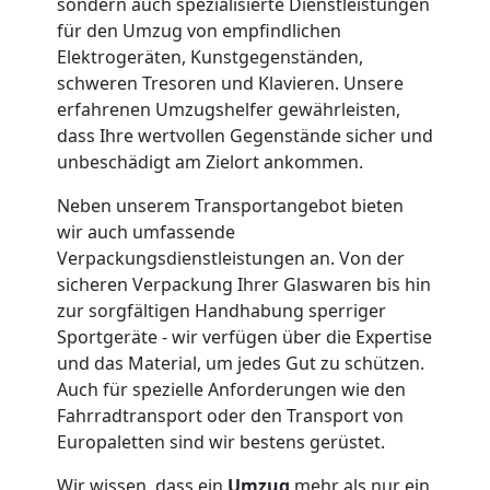
sondern auch spezialisierte Dienstleistungen
für den Umzug von empfindlichen
LKW
Elektrogeräten, Kunstgegenständen,
schweren Tresoren und Klavieren. Unsere
Leonding
erfahrenen Umzugshelfer gewährleisten,
dass Ihre wertvollen Gegenstände sicher und
unbeschädigt am Zielort ankommen.
Kunsttransport
Neben unserem Transportangebot bieten
wir auch umfassende
Leonding
Verpackungsdienstleistungen an. Von der
sicheren Verpackung Ihrer Glaswaren bis hin
zur sorgfältigen Handhabung sperriger
Umzug
Sportgeräte - wir verfügen über die Expertise
und das Material, um jedes Gut zu schützen.
Leonding
Auch für spezielle Anforderungen wie den
Fahrradtransport oder den Transport von
3
Europaletten sind wir bestens gerüstet.
Wir wissen, dass ein
Umzug
mehr als nur ein