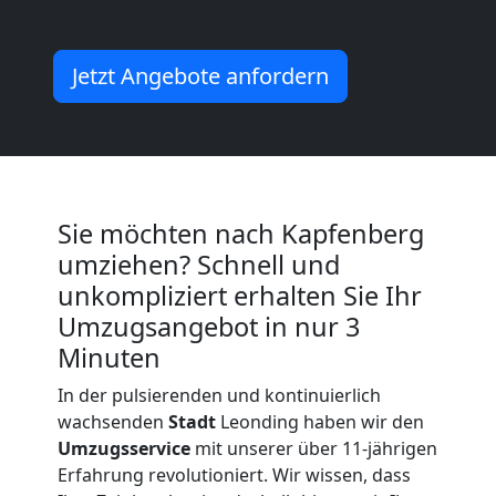
Full-
Jetzt Angebote anfordern
Service-
Umzug
Sie möchten nach Kapfenberg
Leonding
umziehen? Schnell und
unkompliziert erhalten Sie Ihr
Qualitäts-
Umzugsangebot in nur 3
Minuten
Umzüge
In der pulsierenden und kontinuierlich
wachsenden
Stadt
Leonding haben wir den
Leonding
Umzugsservice
mit unserer über 11-jährigen
Erfahrung revolutioniert. Wir wissen, dass