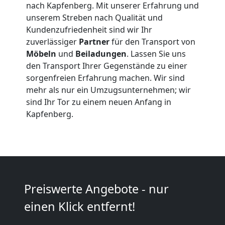
nach Kapfenberg. Mit unserer Erfahrung und
Umzug
unserem Streben nach Qualität und
Kundenzufriedenheit sind wir Ihr
Leonding
zuverlässiger
Partner
für den Transport von
Möbeln
und
Beiladungen
. Lassen Sie uns
den Transport Ihrer Gegenstände zu einer
Küchenumzug
sorgenfreien Erfahrung machen. Wir sind
mehr als nur ein Umzugsunternehmen; wir
Leonding
sind Ihr Tor zu einem neuen Anfang in
Kapfenberg.
Umzug
und
Preiswerte Angebote - nur
Lagerung
einen Klick entfernt!
Leonding