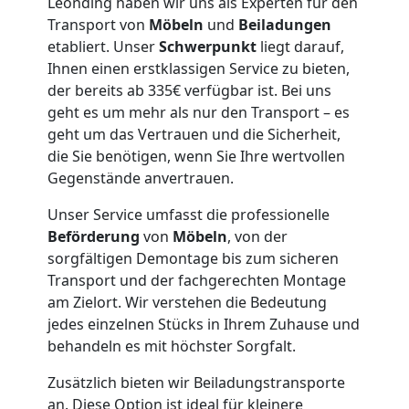
Leonding haben wir uns als Experten für den
für
Transport von
Möbeln
und
Beiladungen
etabliert. Unser
Schwerpunkt
liegt darauf,
Senioren
Ihnen einen erstklassigen Service zu bieten,
der bereits ab 335€ verfügbar ist. Bei uns
in
geht es um mehr als nur den Transport – es
geht um das Vertrauen und die Sicherheit,
die Sie benötigen, wenn Sie Ihre wertvollen
Leonding
Gegenstände anvertrauen.
Unser Service umfasst die professionelle
Fernumzug
Beförderung
von
Möbeln
, von der
sorgfältigen Demontage bis zum sicheren
Leonding
Transport und der fachgerechten Montage
am Zielort. Wir verstehen die Bedeutung
jedes einzelnen Stücks in Ihrem Zuhause und
Firmenumzug
behandeln es mit höchster Sorgfalt.
Zusätzlich bieten wir Beiladungstransporte
Leonding
an. Diese Option ist ideal für kleinere