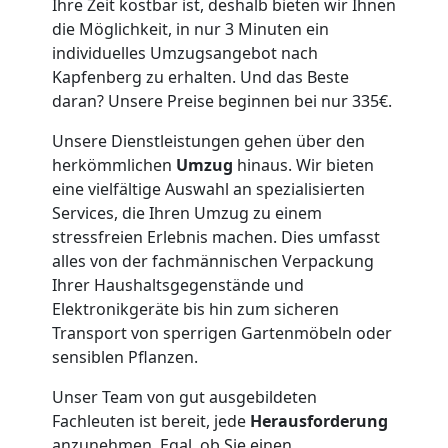
Ihre Zeit kostbar ist, deshalb bieten wir Ihnen
Vereinsumzug
die Möglichkeit, in nur 3 Minuten ein
individuelles Umzugsangebot nach
Leonding
Kapfenberg zu erhalten. Und das Beste
daran? Unsere Preise beginnen bei nur 335€.
Anfrage
Unsere Dienstleistungen gehen über den
herkömmlichen
Umzug
hinaus. Wir bieten
eine vielfältige Auswahl an spezialisierten
Möbeltransport
Services, die Ihren Umzug zu einem
stressfreien Erlebnis machen. Dies umfasst
alles von der fachmännischen Verpackung
National
Ihrer Haushaltsgegenstände und
Elektronikgeräte bis hin zum sicheren
Möbeltransport
Transport von sperrigen Gartenmöbeln oder
sensiblen Pflanzen.
International
Unser Team von gut ausgebildeten
Fachleuten ist bereit, jede
Herausforderung
anzunehmen. Egal, ob Sie einen