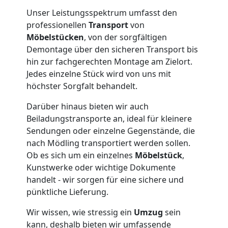
in
Unser Leistungsspektrum umfasst den
professionellen
Transport
von
Leonding
Möbelstücken
, von der sorgfältigen
Demontage über den sicheren Transport bis
hin zur fachgerechten Montage am Zielort.
Fernumzug
Jedes einzelne Stück wird von uns mit
höchster Sorgfalt behandelt.
Leonding
Darüber hinaus bieten wir auch
Beiladungstransporte an, ideal für kleinere
Sendungen oder einzelne Gegenstände, die
Firmenumzug
nach Mödling transportiert werden sollen.
Ob es sich um ein einzelnes
Möbelstück
,
Leonding
Kunstwerke oder wichtige Dokumente
handelt - wir sorgen für eine sichere und
pünktliche Lieferung.
Büroumzug
Wir wissen, wie stressig ein
Umzug
sein
kann, deshalb bieten wir umfassende