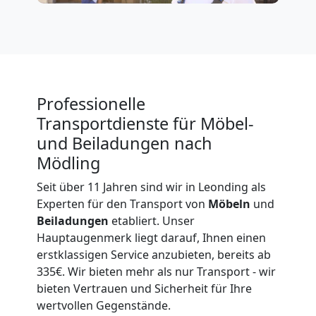
Privatumzug
Leonding
Tresortransport
Professionelle
Transportdienste für Möbel-
in
und Beiladungen nach
Mödling
Leonding
Seit über 11 Jahren sind wir in Leonding als
Experten für den Transport von
Möbeln
und
Umzug
Beiladungen
etabliert. Unser
Hauptaugenmerk liegt darauf, Ihnen einen
für
erstklassigen Service anzubieten, bereits ab
335€. Wir bieten mehr als nur Transport - wir
bieten Vertrauen und Sicherheit für Ihre
Senioren
wertvollen Gegenstände.