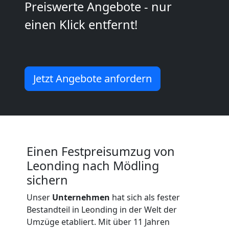
Leonding
Preiswerte Angebote - nur
einen Klick entfernt!
Möbelmontage
Leonding
Jetzt Angebote anfordern
Möbeltransport
Leonding
Einen Festpreisumzug von
Beiladung
Leonding nach Mödling
sichern
Leonding
Unser
Unternehmen
hat sich als fester
Bestandteil in Leonding in der Welt der
Umzüge etabliert. Mit über 11 Jahren