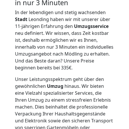
Service-
in nur 3 Minuten
In der lebendigen und stetig wachsenden
Umzug
Stadt
Leonding haben wir mit unserer über
11-jährigen Erfahrung den
Umzugsservice
Leonding
neu definiert. Wir wissen, dass Zeit kostbar
ist, deshalb ermöglichen wir es Ihnen,
innerhalb von nur 3 Minuten ein individuelles
Qualitäts-
Umzugsangebot nach Mödling zu erhalten.
Und das Beste daran? Unsere Preise
beginnen bereits bei 335€.
Umzüge
Unser Leistungsspektrum geht über den
Leonding
gewöhnlichen
Umzug
hinaus. Wir bieten
eine Vielzahl spezialisierter Services, die
Ihren Umzug zu einem stressfreien Erlebnis
Vereinsumzug
machen. Dies beinhaltet die professionelle
Verpackung Ihrer Haushaltsgegenstände
Leonding
und Elektronik sowie den sicheren Transport
von sperrigen Gartenmöbeln oder