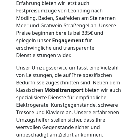
Mini
Erfahrung bieten wir jetzt auch
Festpreisumzüge von Leonding nach
Umzug
Mödling, Baden, Saalfelden am Steinernen
Meer und Gratwein-Straßengel an. Unsere
Leonding
Preise beginnen bereits bei 335€ und
spiegeln unser
Engagement
für
erschwingliche und transparente
Umzug
Dienstleistungen wider.
Unser Umzugsservice umfasst eine Vielzahl
2
von Leistungen, die auf Ihre spezifischen
Bedürfnisse zugeschnitten sind. Neben dem
Mann
klassischen
Möbeltransport
bieten wir auch
spezialisierte Dienste für empfindliche
+
Elektrogeräte, Kunstgegenstände, schwere
Tresore und Klaviere an. Unsere erfahrenen
LKW
Umzugshelfer stellen sicher, dass Ihre
wertvollen Gegenstände sicher und
unbeschädigt am Zielort ankommen.